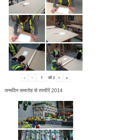
«
<
की
2
>
»
जन्मदिन समारोह से तस्वीरें 2014