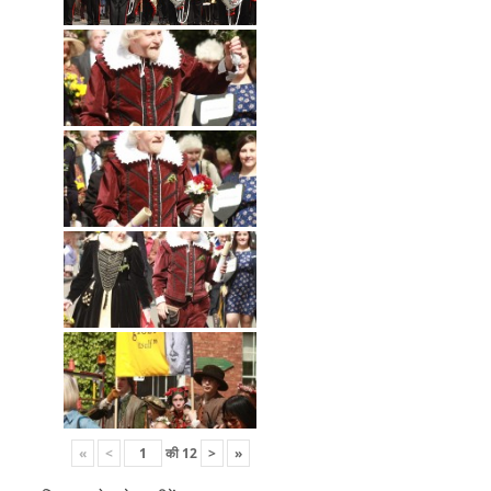
«
<
की
12
>
»