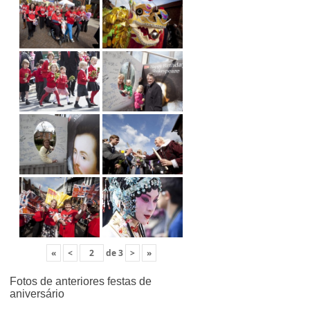
«
<
de
3
>
»
Fotos de anteriores festas de
aniversário