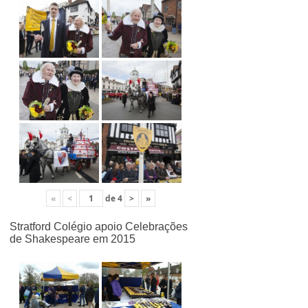
«
<
de
4
>
»
Stratford Colégio apoio Celebrações
de Shakespeare em 2015