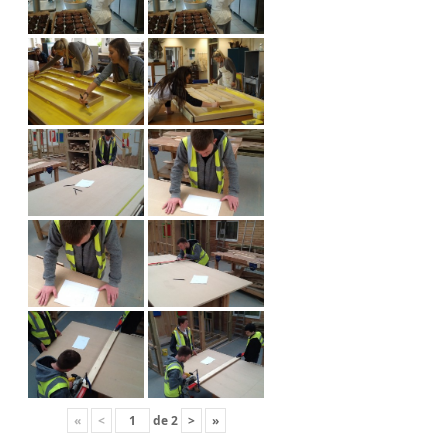
«
<
de
2
>
»