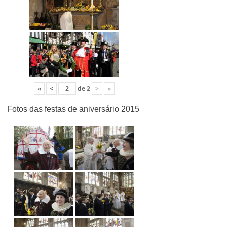
«
<
de
2
>
»
Fotos das festas de aniversário 2015