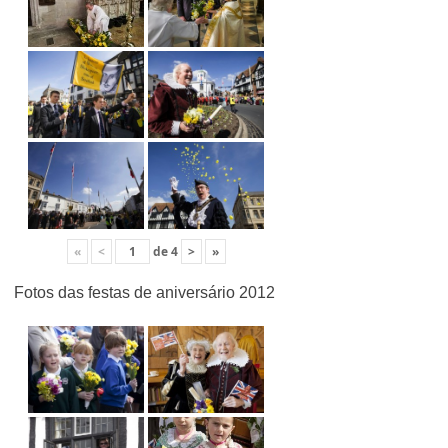
«
<
de
4
>
»
Fotos das festas de aniversário 2012