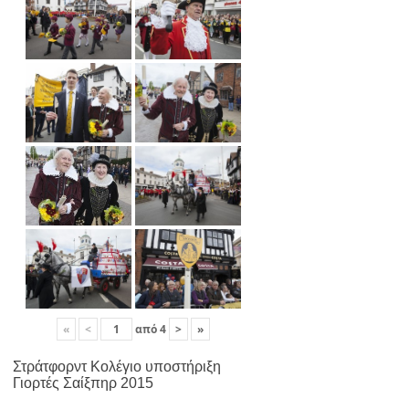
«
<
από
4
>
»
Στράτφορντ Κολέγιο υποστήριξη
Γιορτές Σαίξπηρ 2015