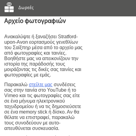
Δωρεές
Αρχείο φωτογραφιών
Ανακαλύψτε ή ξαναζήσει Stratford-
upon-Avon εορτασμούς γενεθλίων
του Σαίξπηρ μέσα από το αρχείο μας
από φωτογραφίες και ταινίες.
Βοηθήστε μας να απεικονίζουν την
ιστορία της παράδοσής τους
μοιράζοντας τις δικές σας ταινίες και
φωτογραφίες με εμάς.
Παρακαλώ
στείλτε μας
συνδέσεις
σας στην ταινία στο YouTube ή το
Vimeo και τις φωτογραφίες σας είτε
σε ένα μήνυμα ηλεκτρονικού
ταχυδρομείου ή να τις δημοσιεύσετε
σε ένα memory stick ή δίσκο. Αν θα
θέλατε να επιστραφεί, παρακαλώ
τους συνοδεύουν με αυτο-
απευθύνεται συσκευασία.