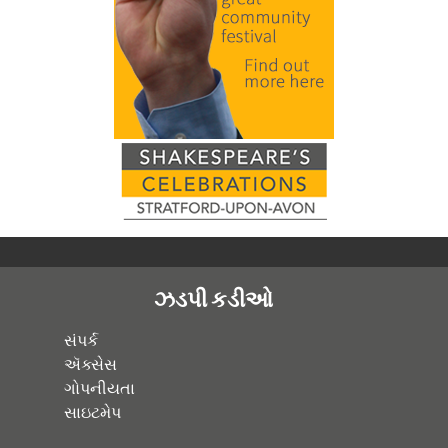
ઝડપી કડીઓ
સંપર્ક
ઍક્સેસ
ગોપનીયતા
સાઇટમેપ