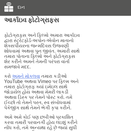
દાન
આર્કાઇવ ફોટોગ્રાફ્સ
ફોટોગ્રાફ્સ અને ફિલ્મો અમારા આર્કાઇવ
દ્વારા સ્ટ્રેટફોર્ડ-અપોન-એવોન માતાનો
શેક્સપીયરના જન્મદિવસ ઉજવણી
શોધવામાં અથવા પુન જીવંત. અમારી સાથે
તમારા પોતાના ફિલ્મો અને ફોટોગ્રાફ્સ
શેર કરીને અમને તેમની પરંપરા વાર્તા
સમજાવે મદદ.
કરો
અમને મોકલવા
તમારા કડીઓ
YouTube અથવા Vimeo પર ફિલ્મ અને
તમારા ફોટોગ્રાફ ક્યાં ઇમેઇલ સાથે
જોડાયેલ હોય અથવા મેમરી લાકડી
અથવા ડિસ્ક પર તેમને પોસ્ટ કરો. તમે
ઈચ્છો તો તેમને પરત, સ્વ સંબોધવામાં
પેકેજીંગ સાથે તેમને ભેગી કૃપા કરીને.
અમે અમે કોઈ પણ છબીઓ પ્રકાશિત
કરવા તમારી પરવાનગી હોય લઇશું કરીને
નોંધ કરો, તમે અન્યથા રહે છે જ્યાં સુધી