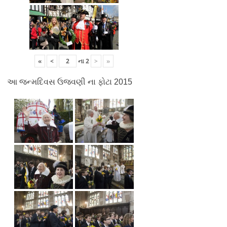
«
<
ના
2
>
»
આ જન્મદિવસ ઉજવણી ના ફોટા 2015