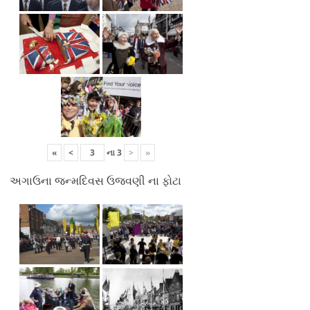
«
<
ના
3
>
»
અગાઉના જન્મદિવસ ઉજવણી ના ફોટા