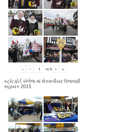
«
<
ના
4
>
»
સ્ટ્રેટફોર્ડ કોલેજ માં શેક્સપીયર ઉજવણી
સહાયક 2015