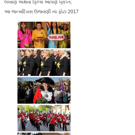
લખાણ અથવા ફિલ્મ આપણે પ્રાપ્ત.
આ જન્મદિવસ ઉજવણી ના ફોટા 2017