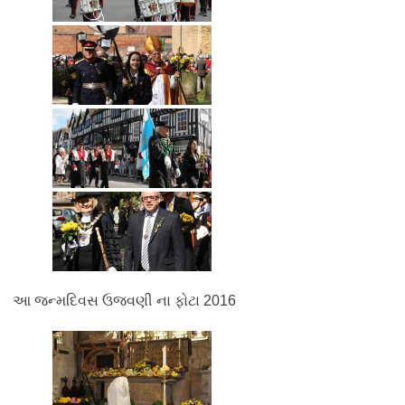
આ જન્મદિવસ ઉજવણી ના ફોટા 2016