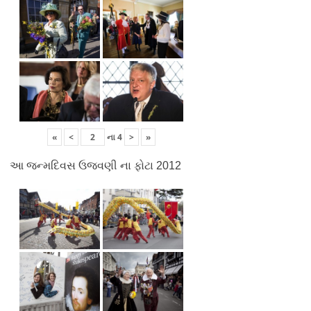
«
<
ના
4
>
»
આ જન્મદિવસ ઉજવણી ના ફોટા 2012