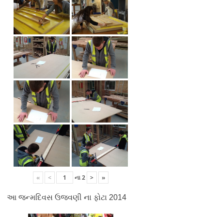
«
<
ના
2
>
»
આ જન્મદિવસ ઉજવણી ના ફોટા 2014