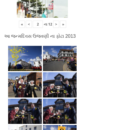
«
<
ના
12
>
»
આ જન્મદિવસ ઉજવણી ના ફોટા 2013