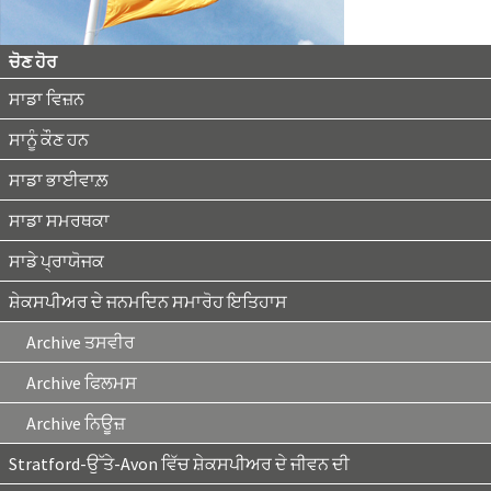
ਚੋਣ ਹੋਰ
ਸਾਡਾ ਵਿਜ਼ਨ
ਸਾਨੂੰ ਕੌਣ ਹਨ
ਸਾਡਾ ਭਾਈਵਾਲ਼
ਸਾਡਾ ਸਮਰਥਕਾ
ਸਾਡੇ ਪ੍ਰਾਯੋਜਕ
ਸ਼ੇਕਸਪੀਅਰ ਦੇ ਜਨਮਦਿਨ ਸਮਾਰੋਹ ਇਤਿਹਾਸ
Archive ਤਸਵੀਰ
Archive ਫਿਲਮਸ
Archive ਨਿਊਜ਼
Stratford-ਉੱਤੇ-Avon ਵਿੱਚ ਸ਼ੇਕਸਪੀਅਰ ਦੇ ਜੀਵਨ ਦੀ