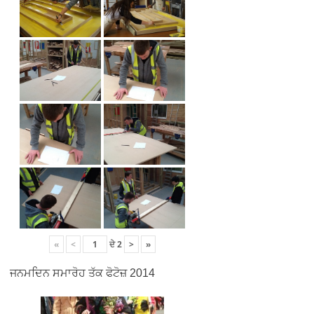
«
<
ਦੇ
2
>
»
ਜਨਮਦਿਨ ਸਮਾਰੋਹ ਤੱਕ ਫੋਟੋਜ਼ 2014