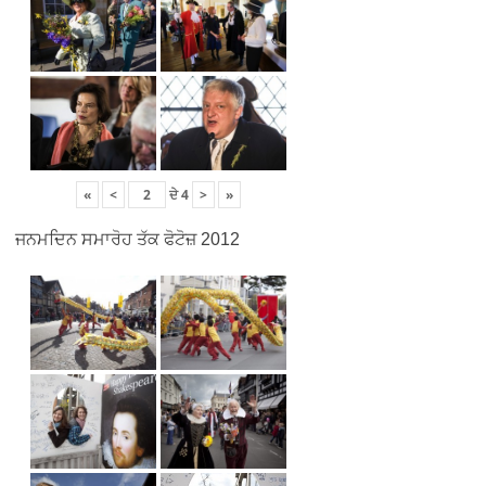
«
<
ਦੇ
4
>
»
ਜਨਮਦਿਨ ਸਮਾਰੋਹ ਤੱਕ ਫੋਟੋਜ਼ 2012