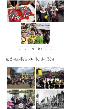
«
<
ਦੇ
3
>
»
ਪਿਛਲੇ ਜਨਮਦਿਨ ਸਮਾਰੋਹ ਤੱਕ ਫੋਟੋਜ਼