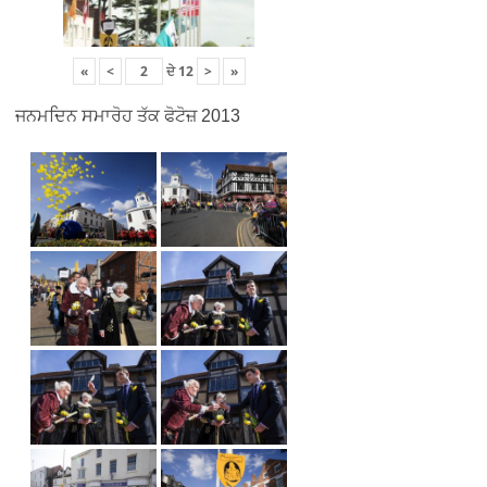
«
<
ਦੇ
12
>
»
ਜਨਮਦਿਨ ਸਮਾਰੋਹ ਤੱਕ ਫੋਟੋਜ਼ 2013