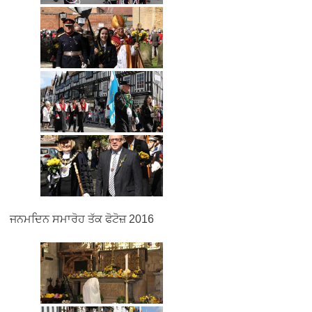
ਜਨਮਦਿਨ ਸਮਾਰੋਹ ਤੱਕ ਫੋਟੋਜ਼ 2016