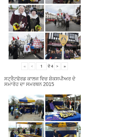
«
<
ਦੇ
4
>
»
ਸਟ੍ਰੈਟਫੋਰਡ ਕਾਲਜ ਵਿਚ ਸ਼ੇਕਸਪੀਅਰ ਦੇ
ਸਮਾਰੋਹ ਦਾ ਸਮਰਥਨ 2015