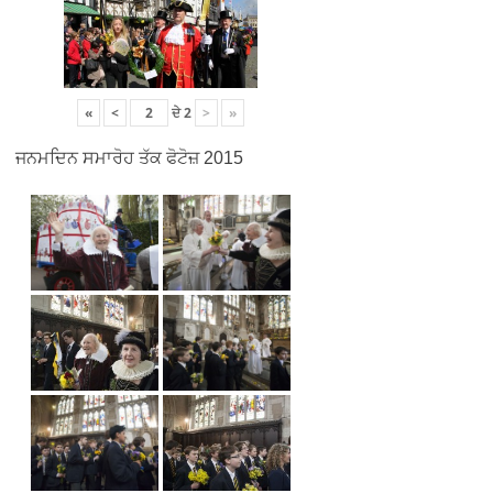
«
<
ਦੇ
2
>
»
ਜਨਮਦਿਨ ਸਮਾਰੋਹ ਤੱਕ ਫੋਟੋਜ਼ 2015