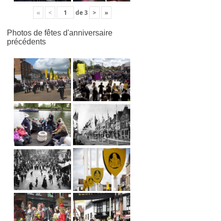
«
<
de
3
>
»
Photos de fêtes d'anniversaire
précédents