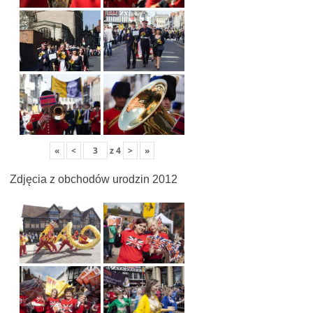
«
<
z
4
>
»
Zdjęcia z obchodów urodzin 2012