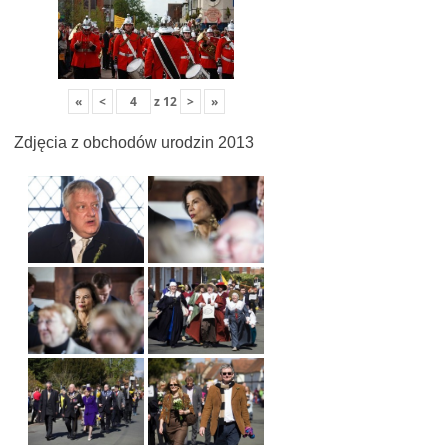
«
<
z
12
>
»
Zdjęcia z obchodów urodzin 2013