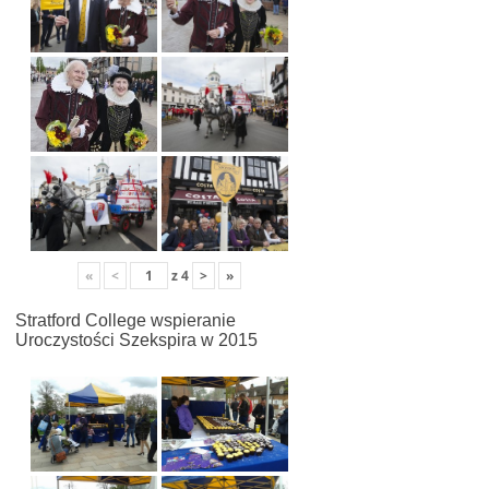
«
<
z
4
>
»
Stratford College wspieranie
Uroczystości Szekspira w 2015