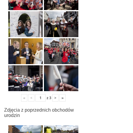
«
<
z
3
>
»
Zdjęcia z poprzednich obchodów
urodzin