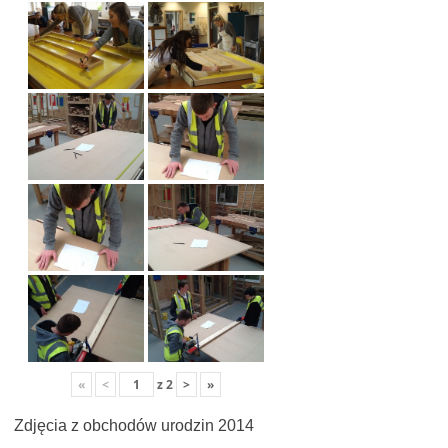
«
<
z
2
>
»
Zdjęcia z obchodów urodzin 2014