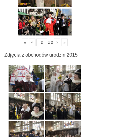
«
<
z
2
>
»
Zdjęcia z obchodów urodzin 2015