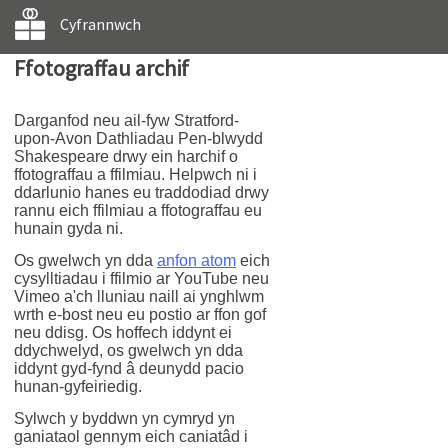
Cyfrannwch
Ffotograffau archif
Darganfod neu ail-fyw Stratford-
upon-Avon Dathliadau Pen-blwydd
Shakespeare drwy ein harchif o
ffotograffau a ffilmiau. Helpwch ni i
ddarlunio hanes eu traddodiad drwy
rannu eich ffilmiau a ffotograffau eu
hunain gyda ni.
Os gwelwch yn dda
anfon atom
eich
cysylltiadau i ffilmio ar YouTube neu
Vimeo a'ch lluniau naill ai ynghlwm
wrth e-bost neu eu postio ar ffon gof
neu ddisg. Os hoffech iddynt ei
ddychwelyd, os gwelwch yn dda
iddynt gyd-fynd â deunydd pacio
hunan-gyfeiriedig.
Sylwch y byddwn yn cymryd yn
ganiataol gennym eich caniatâd i