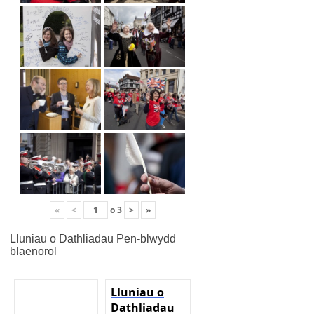
«
<
o
3
>
»
Lluniau o Dathliadau Pen-blwydd
blaenorol
Lluniau o
Dathliadau