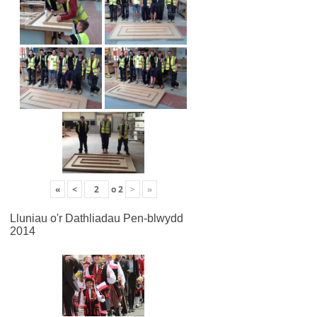
«
<
o
2
>
»
Lluniau o'r Dathliadau Pen-blwydd
2014