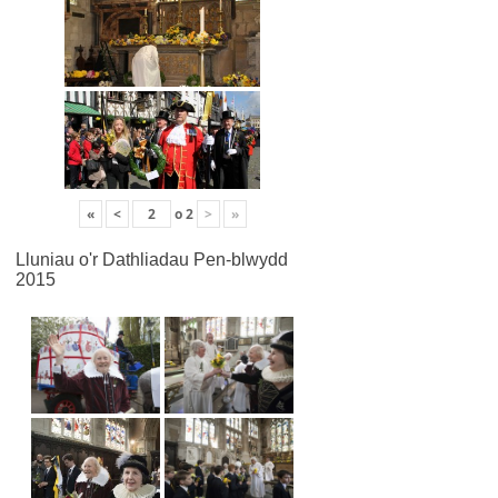
«
<
o
2
>
»
Lluniau o'r Dathliadau Pen-blwydd
2015