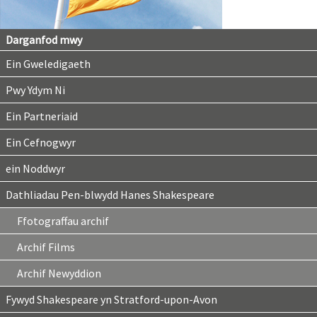
Darganfod mwy
Ein Gweledigaeth
Pwy Ydym Ni
Ein Partneriaid
Ein Cefnogwyr
ein Noddwyr
Dathliadau Pen-blwydd Hanes Shakespeare
Ffotograffau archif
Archif Films
Archif Newyddion
Fywyd Shakespeare yn Stratford-upon-Avon