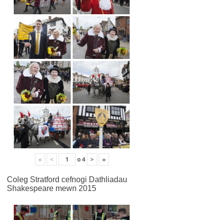
«
<
o
4
>
»
Coleg Stratford cefnogi Dathliadau
Shakespeare mewn 2015