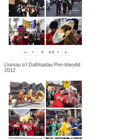
«
<
o
4
>
»
Lluniau o'r Dathliadau Pen-blwydd
2012