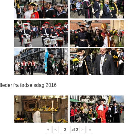
lleder fra fødselsdag 2016
«
<
af
2
>
»