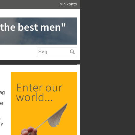
Min konto
dag
er
e
ry