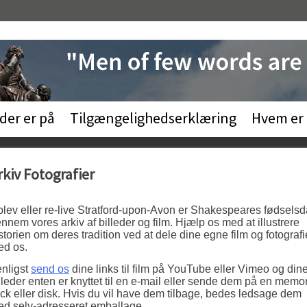
der er på
Tilgængelighedserklæring
Hvem er
rkiv Fotografier
lev eller re-live Stratford-upon-Avon er Shakespeares fødsels
nnem vores arkiv af billeder og film. Hjælp os med at illustrere
storien om deres tradition ved at dele dine egne film og fotografi
d os.
nligst
send os
dine links til film på YouTube eller Vimeo og din
lleder enten er knyttet til en e-mail eller sende dem på en memo
ick eller disk. Hvis du vil have dem tilbage, bedes ledsage dem
d selv-adresseret emballage.