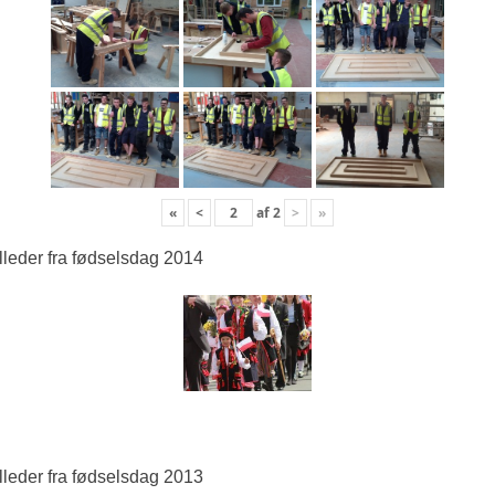
«
<
af
2
>
»
lleder fra fødselsdag 2014
lleder fra fødselsdag 2013