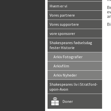
Hvem er vi
Be
ev
Vores partnere
an
Vores supportere
Bi
vore sponsorer
Shakespeares fødselsdag
fester Historie
Arkiv Fotografier
Arkivfilm
Arkiv Nyheder
Shakespeares liv i Stratford-
upon-Avon
Doner