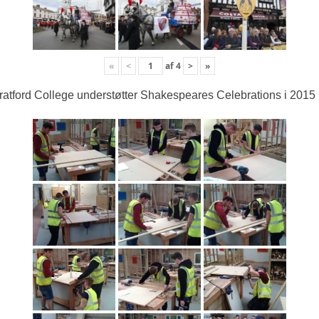
«
<
af
4
>
»
ratford College understøtter Shakespeares Celebrations i 2015