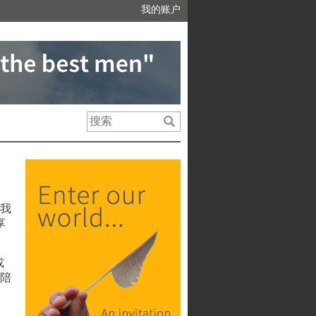
我的账户
我
享
或
请陪