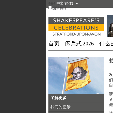
跳
翻译
到
编辑翻译
内
容
首页
阅兵式 2026
什么
发
们
自
了解更多
者
他
我们的愿景