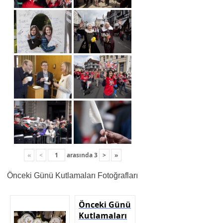
«
<
arasında
3
>
»
Önceki Günü Kutlamaları Fotoğrafları
Önceki Günü
Kutlamaları