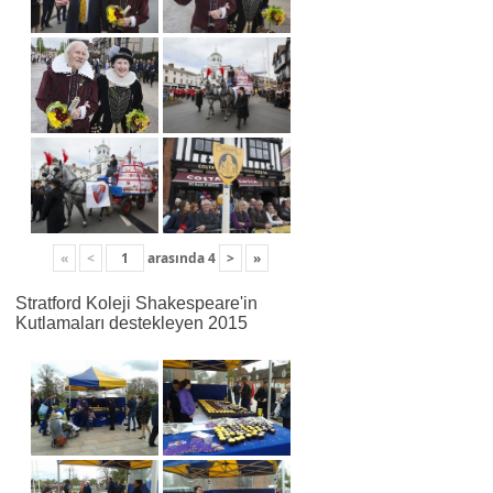
«
<
arasında
4
>
»
Stratford Koleji Shakespeare'in
Kutlamaları destekleyen 2015