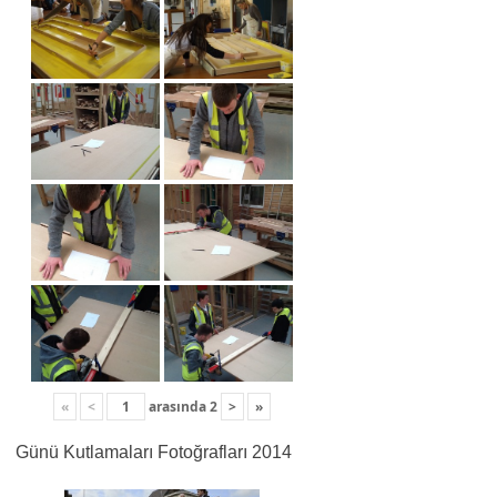
«
<
arasında
2
>
»
Günü Kutlamaları Fotoğrafları 2014