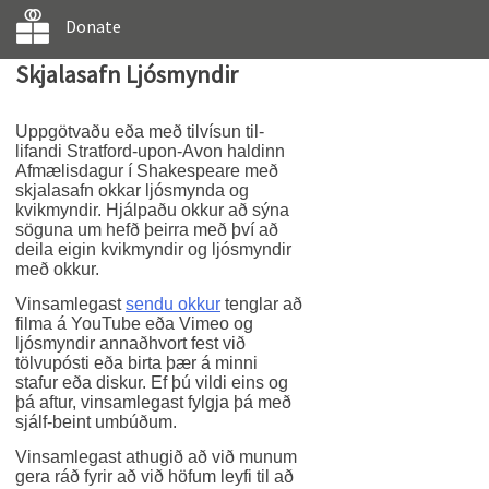
Donate
Skjalasafn Ljósmyndir
Uppgötvaðu eða með tilvísun til-
lifandi Stratford-upon-Avon haldinn
Afmælisdagur í Shakespeare með
skjalasafn okkar ljósmynda og
kvikmyndir. Hjálpaðu okkur að sýna
söguna um hefð þeirra með því að
deila eigin kvikmyndir og ljósmyndir
með okkur.
Vinsamlegast
sendu okkur
tenglar að
filma á YouTube eða Vimeo og
ljósmyndir annaðhvort fest við
tölvupósti eða birta þær á minni
stafur eða diskur. Ef þú vildi eins og
þá aftur, vinsamlegast fylgja þá með
sjálf-beint umbúðum.
Vinsamlegast athugið að við munum
gera ráð fyrir að við höfum leyfi til að