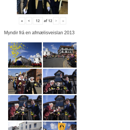
«
<
af
12
>
»
Myndir frá en afmælisveislan 2013