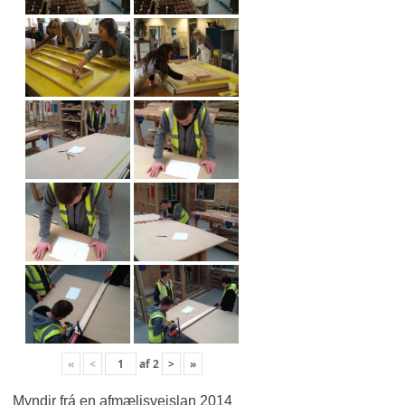
«
<
af
2
>
»
Myndir frá en afmælisveislan 2014