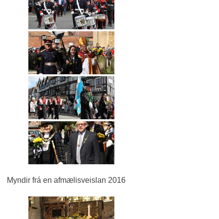
Myndir frá en afmælisveislan 2016