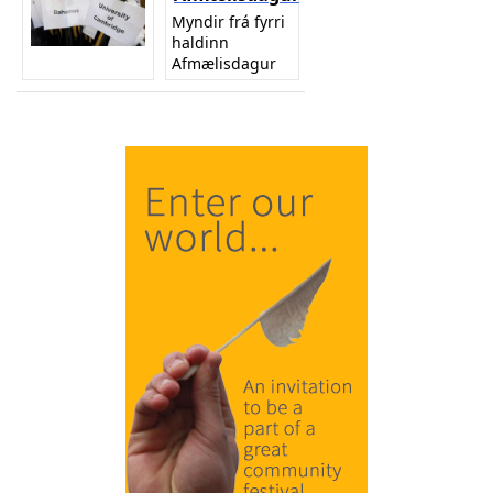
Myndir frá fyrri
haldinn
Afmælisdagur