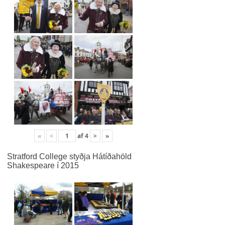
«
<
af
4
>
»
Stratford College styðja Hátíðahöld
Shakespeare í 2015