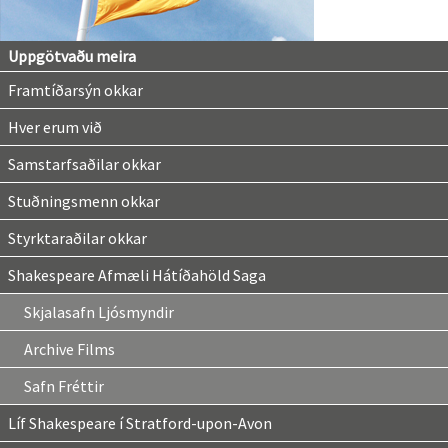
Uppgötvaðu meira
Framtíðarsýn okkar
Hver erum við
Samstarfsaðilar okkar
Stuðningsmenn okkar
Styrktaraðilar okkar
Shakespeare Afmæli Hátíðahöld Saga
Skjalasafn Ljósmyndir
Archive Films
Safn Fréttir
Líf Shakespeare í Stratford-upon-Avon