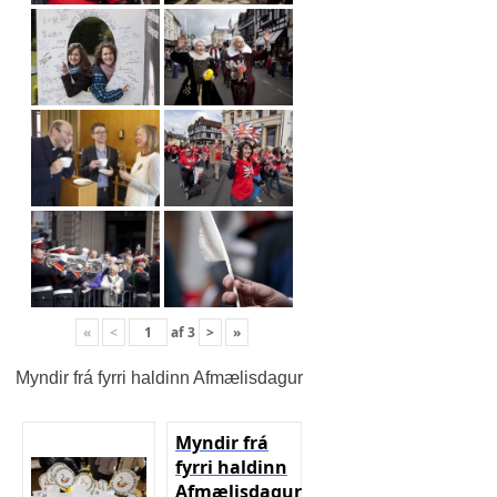
«
<
af
3
>
»
Myndir frá fyrri haldinn Afmælisdagur
Myndir frá
fyrri haldinn
Afmælisdagur