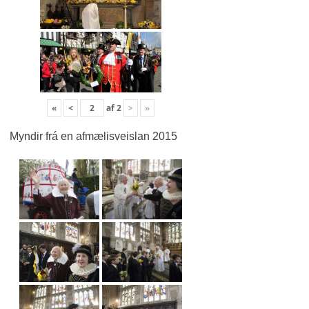
«
<
af
2
>
»
Myndir frá en afmælisveislan 2015