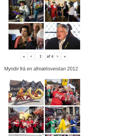
«
<
af
4
>
»
Myndir frá en afmælisveislan 2012