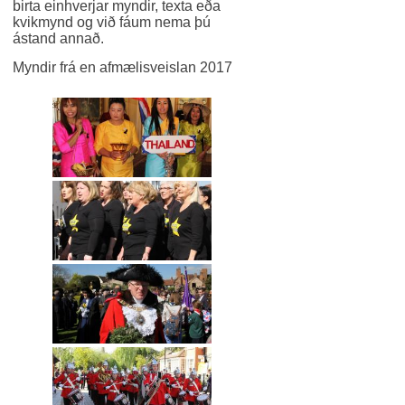
birta einhverjar myndir, texta eða
kvikmynd og við fáum nema þú
ástand annað.
Myndir frá en afmælisveislan 2017