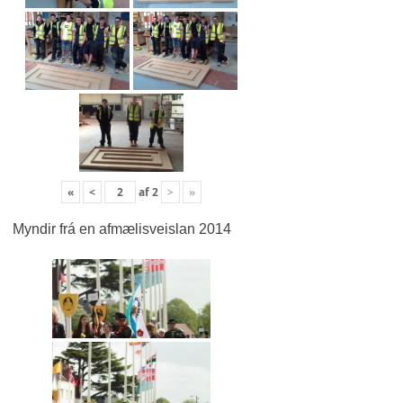
«
<
af
2
>
»
Myndir frá en afmælisveislan 2014