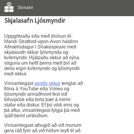
Donate
Skjalasafn Ljósmyndir
Uppgötvaðu eða með tilvísun til-
lifandi Stratford-upon-Avon haldinn
Afmælisdagur í Shakespeare með
skjalasafn okkar ljósmynda og
kvikmyndir. Hjálpaðu okkur að sýna
söguna um hefð þeirra með því að
deila eigin kvikmyndir og ljósmyndir
með okkur.
Vinsamlegast
sendu okkur
tenglar að
filma á YouTube eða Vimeo og
ljósmyndir annaðhvort fest við
tölvupósti eða birta þær á minni
stafur eða diskur. Ef þú vildi eins og
þá aftur, vinsamlegast fylgja þá með
sjálf-beint umbúðum.
Vinsamlegast athugið að við munum
gera ráð fyrir að við höfum leyfi til að