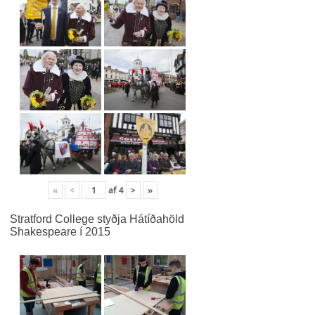
«
<
af
4
>
»
Stratford College styðja Hátíðahöld
Shakespeare í 2015