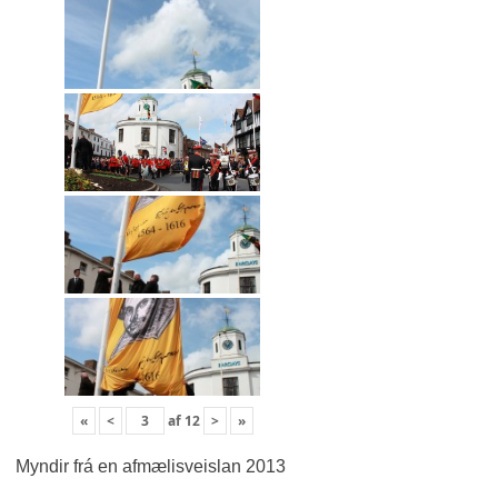
«
<
af
12
>
»
Myndir frá en afmælisveislan 2013