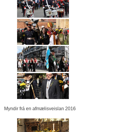
Myndir frá en afmælisveislan 2016