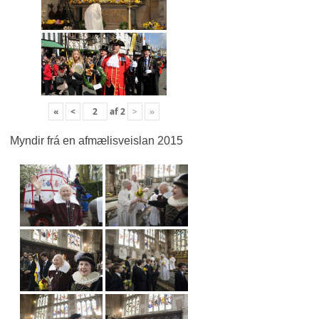
«
<
af
2
>
»
Myndir frá en afmælisveislan 2015