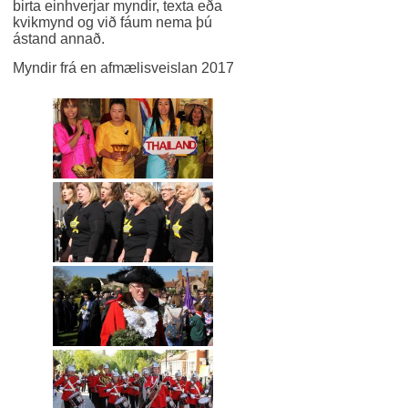
birta einhverjar myndir, texta eða
kvikmynd og við fáum nema þú
ástand annað.
Myndir frá en afmælisveislan 2017