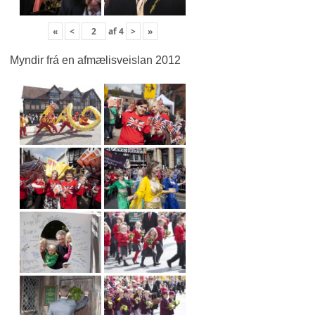
«
<
af
4
>
»
Myndir frá en afmælisveislan 2012