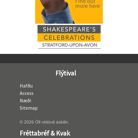
Flýtival
Hafðu
Access
Næði
Sitemap
© 2026 Öll réttindi áskilin.
Fréttabréf & Kvak