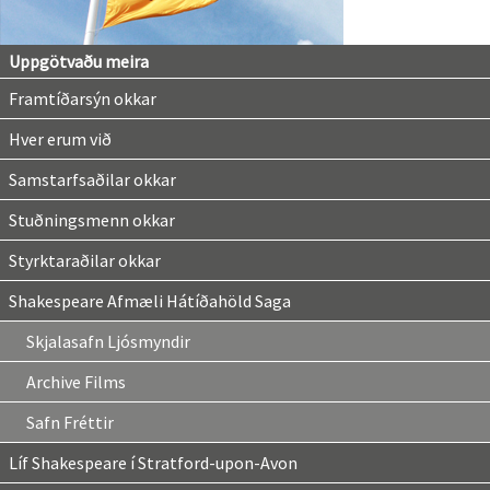
Uppgötvaðu meira
Framtíðarsýn okkar
Hver erum við
Samstarfsaðilar okkar
Stuðningsmenn okkar
Styrktaraðilar okkar
Shakespeare Afmæli Hátíðahöld Saga
Skjalasafn Ljósmyndir
Archive Films
Safn Fréttir
Líf Shakespeare í Stratford-upon-Avon