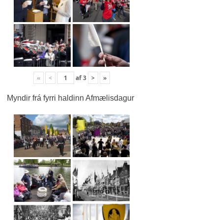
«
<
af
3
>
»
Myndir frá fyrri haldinn Afmælisdagur