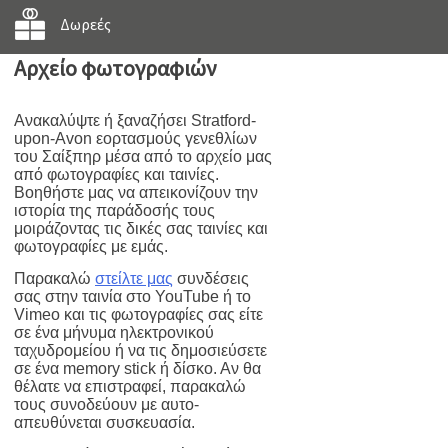
Δωρεές
Αρχείο φωτογραφιών
Ανακαλύψτε ή ξαναζήσει Stratford-
upon-Avon εορτασμούς γενεθλίων
του Σαίξπηρ μέσα από το αρχείο μας
από φωτογραφίες και ταινίες.
Βοηθήστε μας να απεικονίζουν την
ιστορία της παράδοσής τους
μοιράζοντας τις δικές σας ταινίες και
φωτογραφίες με εμάς.
Παρακαλώ
στείλτε μας
συνδέσεις
σας στην ταινία στο YouTube ή το
Vimeo και τις φωτογραφίες σας είτε
σε ένα μήνυμα ηλεκτρονικού
ταχυδρομείου ή να τις δημοσιεύσετε
σε ένα memory stick ή δίσκο. Αν θα
θέλατε να επιστραφεί, παρακαλώ
τους συνοδεύουν με αυτο-
απευθύνεται συσκευασία.