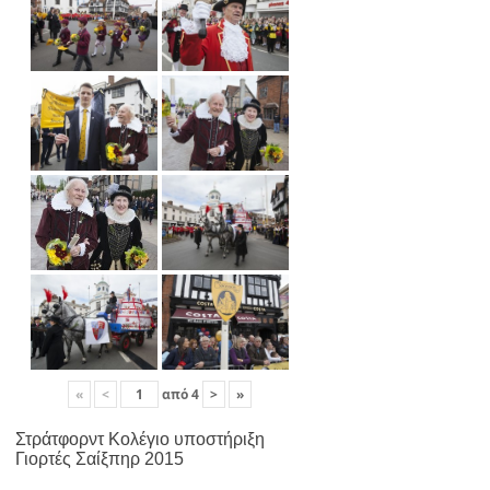
«
<
από
4
>
»
Στράτφορντ Κολέγιο υποστήριξη
Γιορτές Σαίξπηρ 2015