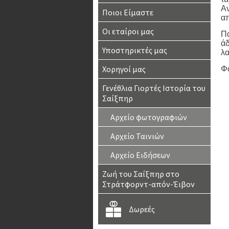
Αν
Ποιοι Είμαστε
απ
Οι εταίροι μας
Πα
άδ
Υποστηρικτές μας
λα
Χορηγοί μας
Φ
Γενέθλια Γιορτές Ιστορία του
Σαίξπηρ
Αρχείο φωτογραφιών
Αρχείο Ταινιών
Αρχείο Ειδήσεων
Ζωή του Σαίξπηρ στο
Στράτφορντ-απόν-Έιβον
Δωρεές