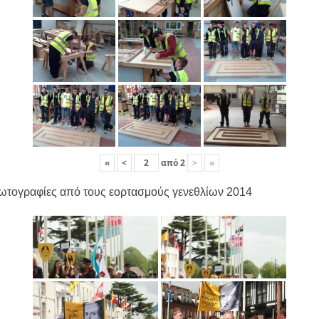
«
<
από
2
>
»
ωτογραφίες από τους εορτασμούς γενεθλίων 2014