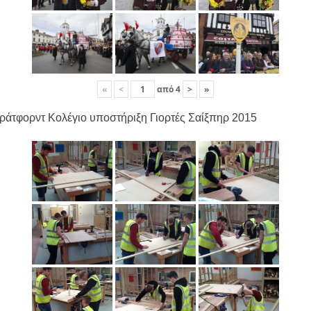
«
<
από
4
>
»
ράτφορντ Κολέγιο υποστήριξη Γιορτές Σαίξπηρ 2015