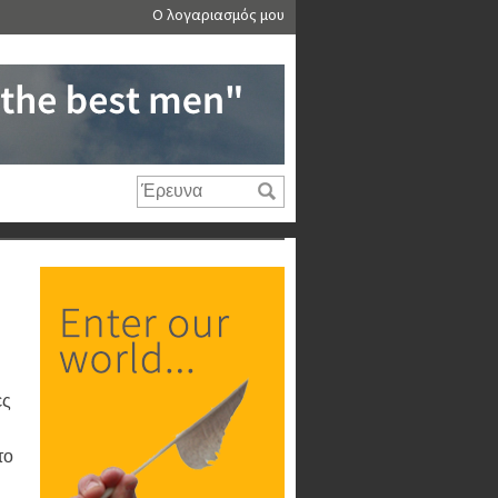
Ο λογαριασμός μου
ες
το