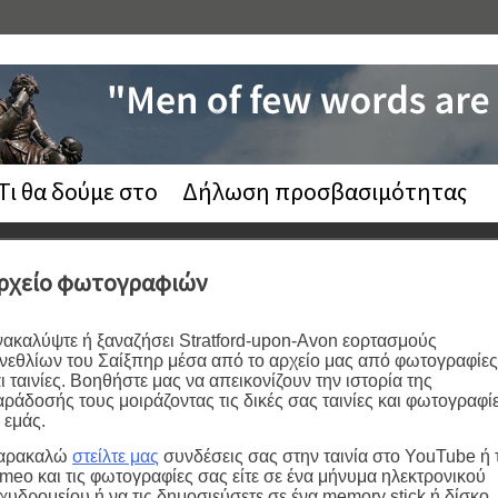
Τι θα δούμε στο
Δήλωση προσβασιμότητας
ρχείο φωτογραφιών
ακαλύψτε ή ξαναζήσει Stratford-upon-Avon εορτασμούς
νεθλίων του Σαίξπηρ μέσα από το αρχείο μας από φωτογραφίες
ι ταινίες. Βοηθήστε μας να απεικονίζουν την ιστορία της
ράδοσής τους μοιράζοντας τις δικές σας ταινίες και φωτογραφί
 εμάς.
αρακαλώ
στείλτε μας
συνδέσεις σας στην ταινία στο YouTube ή 
meo και τις φωτογραφίες σας είτε σε ένα μήνυμα ηλεκτρονικού
χυδρομείου ή να τις δημοσιεύσετε σε ένα memory stick ή δίσκο.