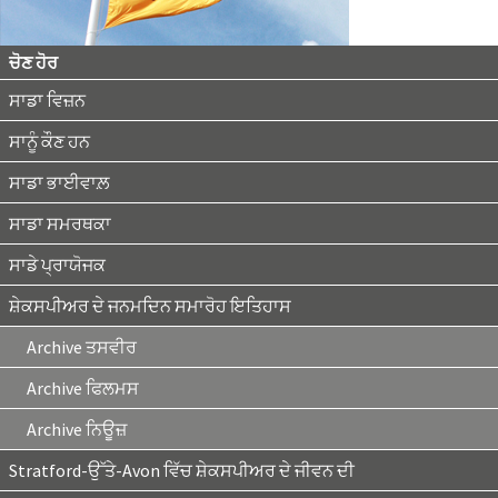
ਚੋਣ ਹੋਰ
ਸਾਡਾ ਵਿਜ਼ਨ
ਸਾਨੂੰ ਕੌਣ ਹਨ
ਸਾਡਾ ਭਾਈਵਾਲ਼
ਸਾਡਾ ਸਮਰਥਕਾ
ਸਾਡੇ ਪ੍ਰਾਯੋਜਕ
ਸ਼ੇਕਸਪੀਅਰ ਦੇ ਜਨਮਦਿਨ ਸਮਾਰੋਹ ਇਤਿਹਾਸ
Archive ਤਸਵੀਰ
Archive ਫਿਲਮਸ
Archive ਨਿਊਜ਼
Stratford-ਉੱਤੇ-Avon ਵਿੱਚ ਸ਼ੇਕਸਪੀਅਰ ਦੇ ਜੀਵਨ ਦੀ