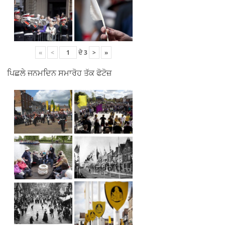
«
<
ਦੇ
3
>
»
ਪਿਛਲੇ ਜਨਮਦਿਨ ਸਮਾਰੋਹ ਤੱਕ ਫੋਟੋਜ਼