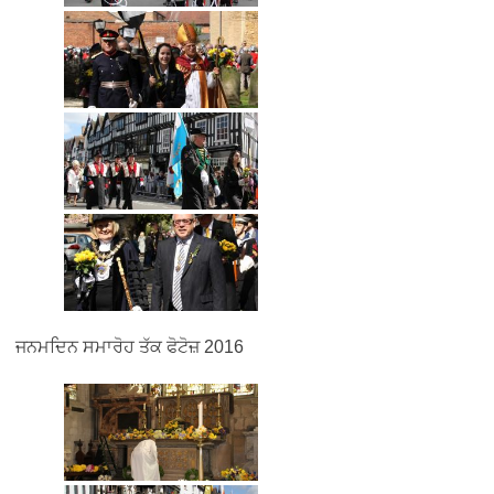
ਜਨਮਦਿਨ ਸਮਾਰੋਹ ਤੱਕ ਫੋਟੋਜ਼ 2016