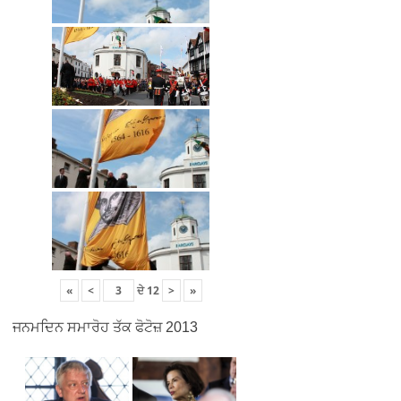
«
<
ਦੇ
12
>
»
ਜਨਮਦਿਨ ਸਮਾਰੋਹ ਤੱਕ ਫੋਟੋਜ਼ 2013