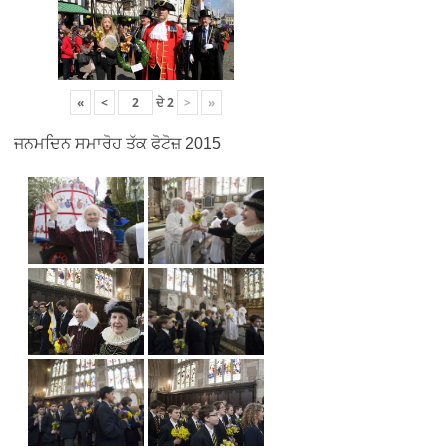
«
<
ਦੇ
2
>
»
ਜਨਮਦਿਨ ਸਮਾਰੋਹ ਤੱਕ ਫੋਟੋਜ਼ 2015