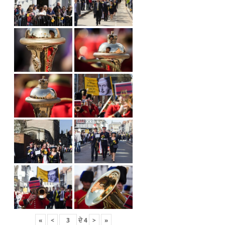
«
<
ਦੇ
4
>
»