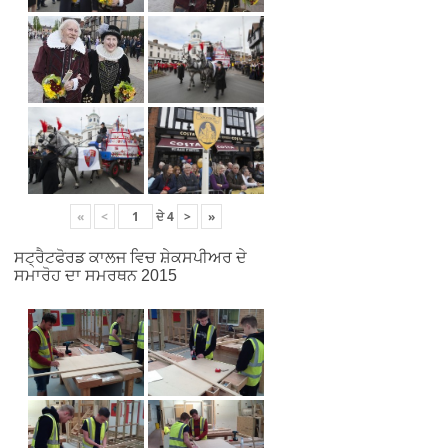
«
<
ਦੇ
4
>
»
ਸਟ੍ਰੈਟਫੋਰਡ ਕਾਲਜ ਵਿਚ ਸ਼ੇਕਸਪੀਅਰ ਦੇ
ਸਮਾਰੋਹ ਦਾ ਸਮਰਥਨ 2015