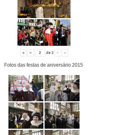
«
<
de
2
>
»
Fotos das festas de aniversário 2015