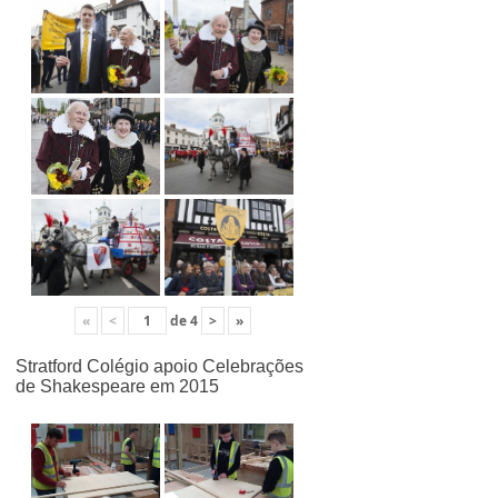
«
<
de
4
>
»
Stratford Colégio apoio Celebrações
de Shakespeare em 2015