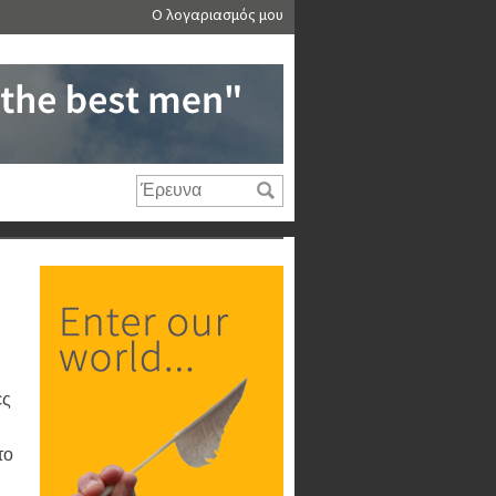
Ο λογαριασμός μου
ες
το