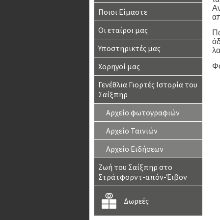
Αν
Ποιοι Είμαστε
απ
Οι εταίροι μας
Πα
άδ
Υποστηρικτές μας
λα
Χορηγοί μας
Φ
Γενέθλια Γιορτές Ιστορία του
Σαίξπηρ
Αρχείο φωτογραφιών
Αρχείο Ταινιών
Αρχείο Ειδήσεων
Ζωή του Σαίξπηρ στο
Στράτφορντ-απόν-Έιβον
Δωρεές