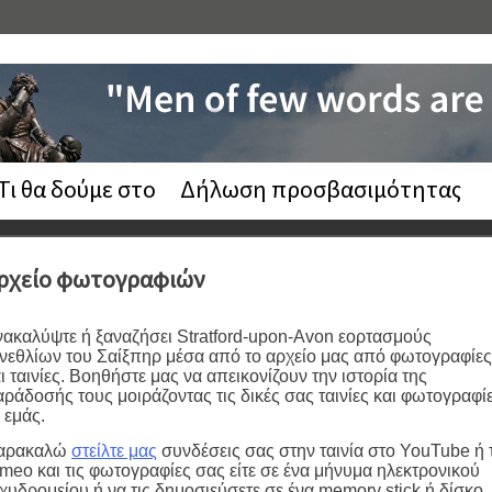
Τι θα δούμε στο
Δήλωση προσβασιμότητας
ρχείο φωτογραφιών
ακαλύψτε ή ξαναζήσει Stratford-upon-Avon εορτασμούς
νεθλίων του Σαίξπηρ μέσα από το αρχείο μας από φωτογραφίες
ι ταινίες. Βοηθήστε μας να απεικονίζουν την ιστορία της
ράδοσής τους μοιράζοντας τις δικές σας ταινίες και φωτογραφί
 εμάς.
αρακαλώ
στείλτε μας
συνδέσεις σας στην ταινία στο YouTube ή 
meo και τις φωτογραφίες σας είτε σε ένα μήνυμα ηλεκτρονικού
χυδρομείου ή να τις δημοσιεύσετε σε ένα memory stick ή δίσκο.