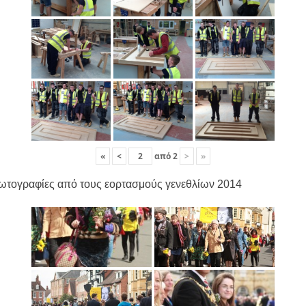
«
<
από
2
>
»
ωτογραφίες από τους εορτασμούς γενεθλίων 2014