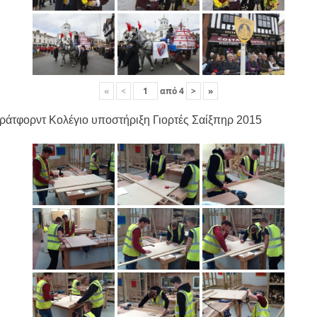
«
<
από
4
>
»
ράτφορντ Κολέγιο υποστήριξη Γιορτές Σαίξπηρ 2015