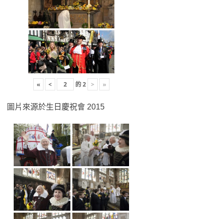
«
<
的
2
>
»
圖片來源於生日慶祝會 2015