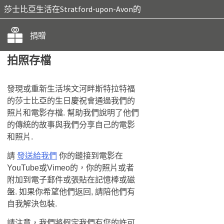
莎士比亞生活在Stratford-upon-Avon的
捐贈
拍照存檔
發現或重新生活埃文河畔斯特拉特福
的莎士比亞的生日慶祝會通過我們的
照片和電影存檔. 幫助我們說明了他們
的傳統的故事與​​我們分享自己的電影
和照片.
請
發送給我們
你的鏈接到電影在
YouTube或Vimeo的，你的照片或者
附加到電子郵件或張貼在記憶棒或磁
盤. 如果你希望他們返回, 請陪他們有
自我解決包裝.
請注意，我們將假定我們有您的許可