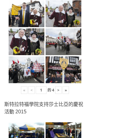
«
<
的
4
>
»
斯特拉特福學院支持莎士比亞的慶祝
活動 2015