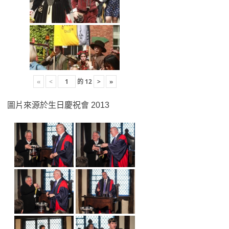
«
<
的
12
>
»
圖片來源於生日慶祝會 2013