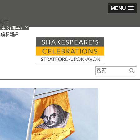
MENU
跳
翻譯
轉
編輯翻譯
到
內
容