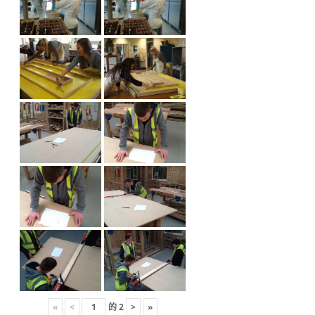
«
<
的
2
>
»