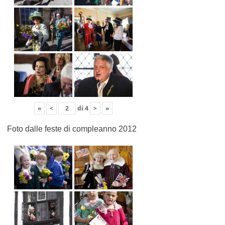
«
<
di
4
>
»
Foto dalle feste di compleanno 2012