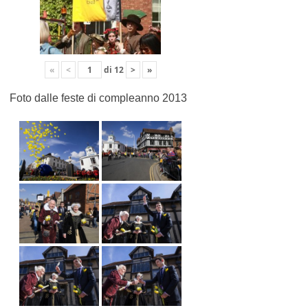
«
<
di
12
>
»
Foto dalle feste di compleanno 2013