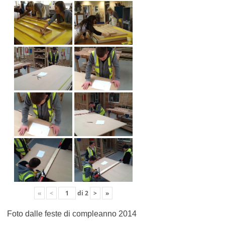
«
<
di
2
>
»
Foto dalle feste di compleanno 2014