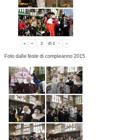
«
<
di
2
>
»
Foto dalle feste di compleanno 2015