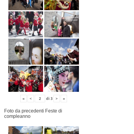
«
<
di
3
>
»
Foto da precedenti Feste di
compleanno