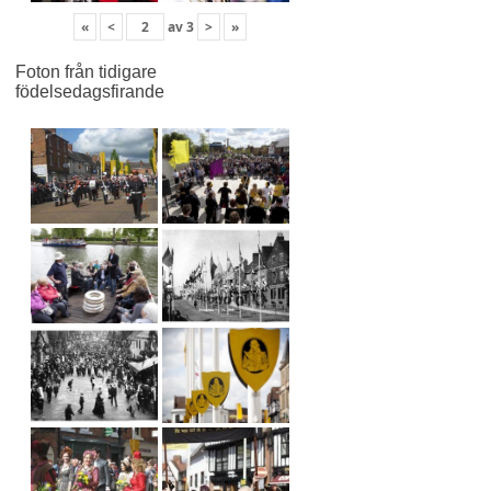
«
<
av
3
>
»
Foton från tidigare
födelsedagsfirande