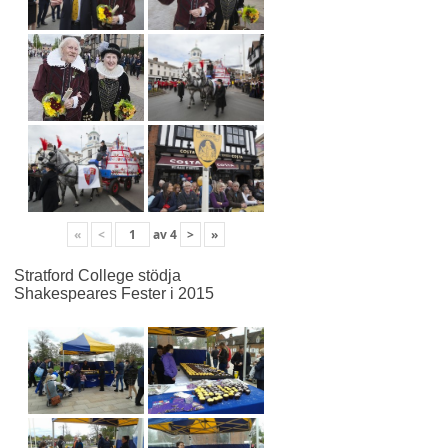
«
<
av
4
>
»
Stratford College stödja
Shakespeares Fester i 2015