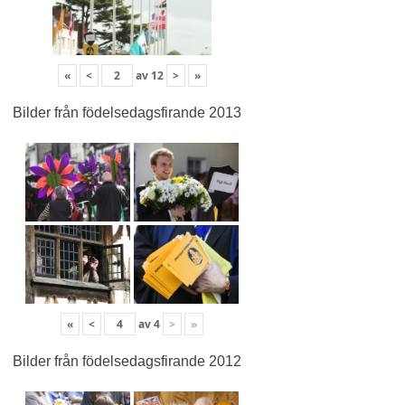
«
<
av
12
>
»
Bilder från födelsedagsfirande 2013
«
<
av
4
>
»
Bilder från födelsedagsfirande 2012