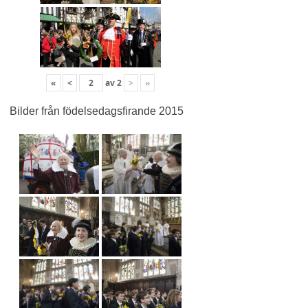
«
<
av
2
>
»
Bilder från födelsedagsfirande 2015