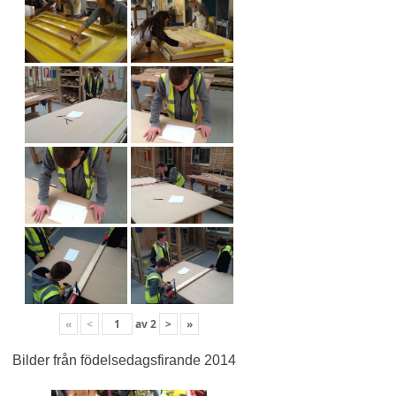
«
<
av
2
>
»
Bilder från födelsedagsfirande 2014