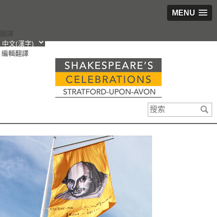
MENU
跳
翻譯
轉
編輯翻譯
到
內
容