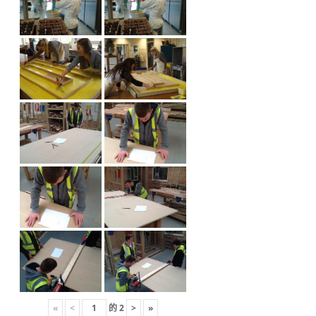
«
<
的
2
>
»