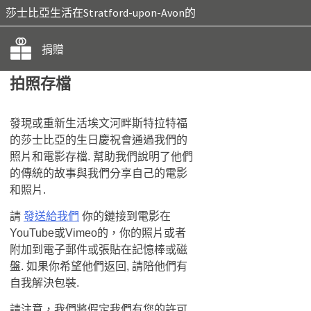
莎士比亞生活在Stratford-upon-Avon的
捐贈
拍照存檔
發現或重新生活埃文河畔斯特拉特福
的莎士比亞的生日慶祝會通過我們的
照片和電影存檔. 幫助我們說明了他們
的傳統的故事與​​我們分享自己的電影
和照片.
請
發送給我們
你的鏈接到電影在
YouTube或Vimeo的，你的照片或者
附加到電子郵件或張貼在記憶棒或磁
盤. 如果你希望他們返回, 請陪他們有
自我解決包裝.
請注意，我們將假定我們有您的許可