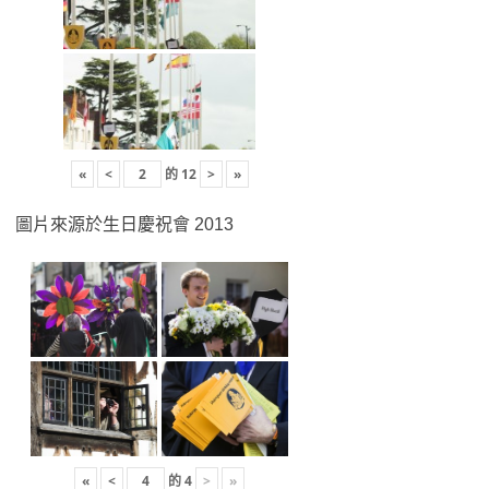
«
<
的
12
>
»
圖片來源於生日慶祝會 2013
«
<
的
4
>
»