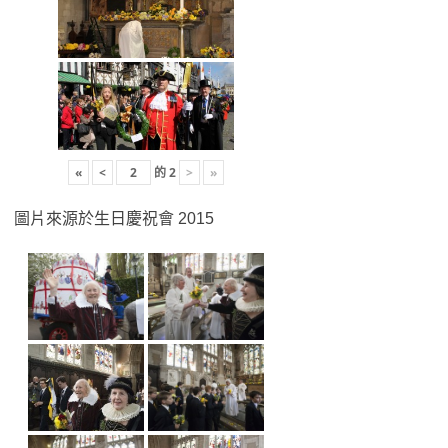
«
<
的
2
>
»
圖片來源於生日慶祝會 2015