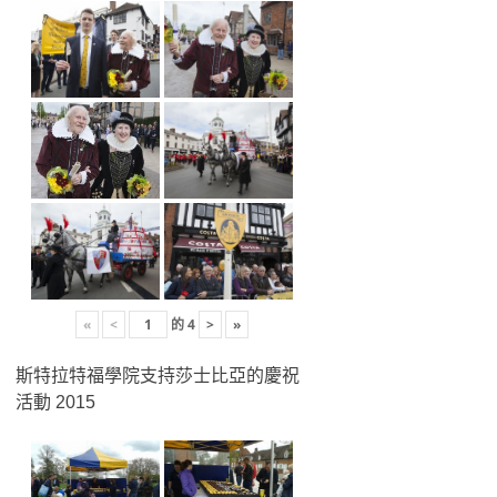
«
<
的
4
>
»
斯特拉特福學院支持莎士比亞的慶祝
活動 2015