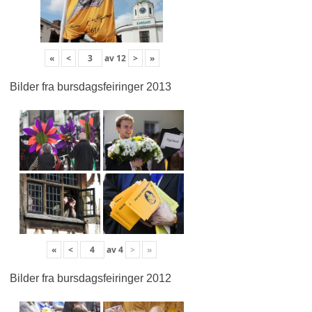
«
<
av
12
>
»
Bilder fra bursdagsfeiringer 2013
«
<
av
4
>
»
Bilder fra bursdagsfeiringer 2012