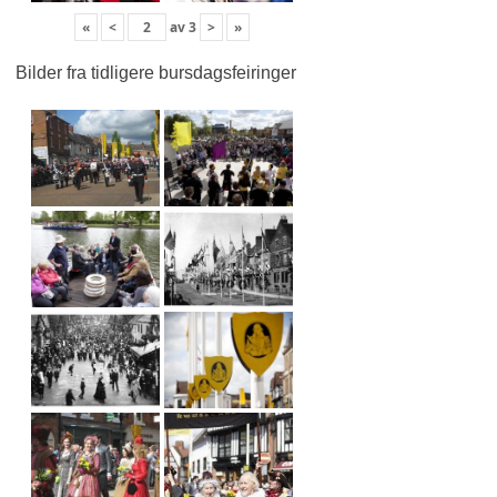
«
<
av
3
>
»
Bilder fra tidligere bursdagsfeiringer