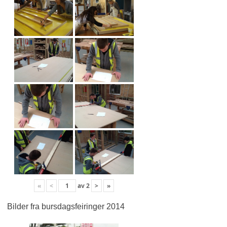
«
<
av
2
>
»
Bilder fra bursdagsfeiringer 2014