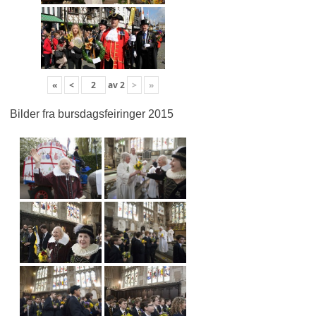
«
<
av
2
>
»
Bilder fra bursdagsfeiringer 2015