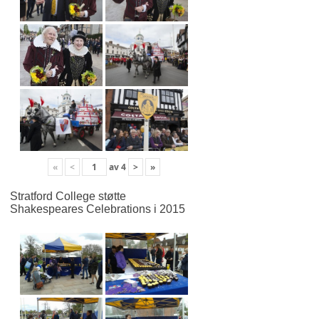
«
<
av
4
>
»
Stratford College støtte
Shakespeares Celebrations i 2015