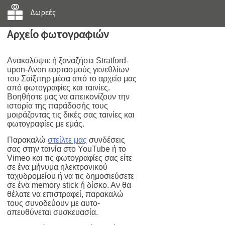
Δωρεές
Αρχείο φωτογραφιών
Ανακαλύψτε ή ξαναζήσει Stratford-
upon-Avon εορτασμούς γενεθλίων
του Σαίξπηρ μέσα από το αρχείο μας
από φωτογραφίες και ταινίες.
Βοηθήστε μας να απεικονίζουν την
ιστορία της παράδοσής τους
μοιράζοντας τις δικές σας ταινίες και
φωτογραφίες με εμάς.
Παρακαλώ
στείλτε μας
συνδέσεις
σας στην ταινία στο YouTube ή το
Vimeo και τις φωτογραφίες σας είτε
σε ένα μήνυμα ηλεκτρονικού
ταχυδρομείου ή να τις δημοσιεύσετε
σε ένα memory stick ή δίσκο. Αν θα
θέλατε να επιστραφεί, παρακαλώ
τους συνοδεύουν με αυτο-
απευθύνεται συσκευασία.