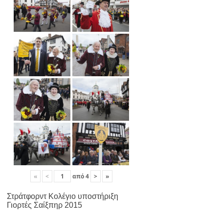
«
<
από
4
>
»
Στράτφορντ Κολέγιο υποστήριξη
Γιορτές Σαίξπηρ 2015