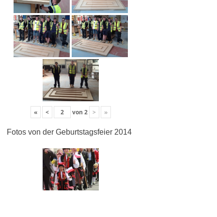
«
<
von
2
>
»
Fotos von der Geburtstagsfeier 2014