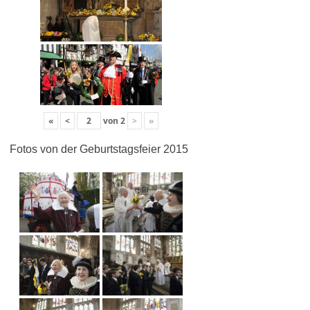
«
<
von
2
>
»
Fotos von der Geburtstagsfeier 2015