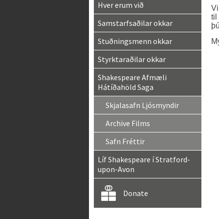
Hver erum við
Vi
ti
Samstarfsaðilar okkar
þú
Stuðningsmenn okkar
My
Styrktaraðilar okkar
Shakespeare Afmæli
Hátíðahöld Saga
Skjalasafn Ljósmyndir
Archive Films
Safn Fréttir
Líf Shakespeare í Stratford-
upon-Avon
Donate