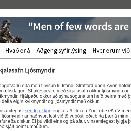
Hvað er á
Aðgengisyfirlýsing
Hver erum við
kjalasafn Ljósmyndir
pgötvaðu eða með tilvísun til-lifandi Stratford-upon-Avon haldi
mælisdagur í Shakespeare með skjalasafn okkar ljósmynda og
ikmyndir. Hjálpaðu okkur að sýna söguna um hefð þeirra með þ
 deila eigin kvikmyndir og ljósmyndir með okkur.
insamlegast
sendu okkur
tenglar að filma á YouTube eða Vimeo
 ljósmyndir annaðhvort fest við tölvupósti eða birta þær á minni
afur eða diskur. Ef þú vildi eins og þá aftur, vinsamlegast fylgja 
ð sjálf-beint umbúðum.