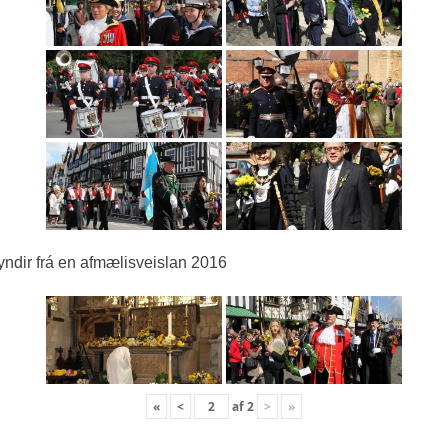
ndir frá en afmælisveislan 2016
«
<
af
2
>
»