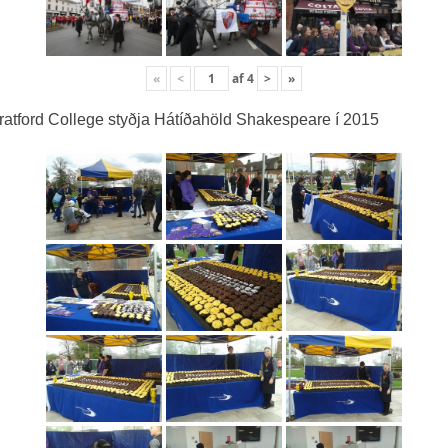
«
<
af
4
>
»
ratford College styðja Hátíðahöld Shakespeare í 2015