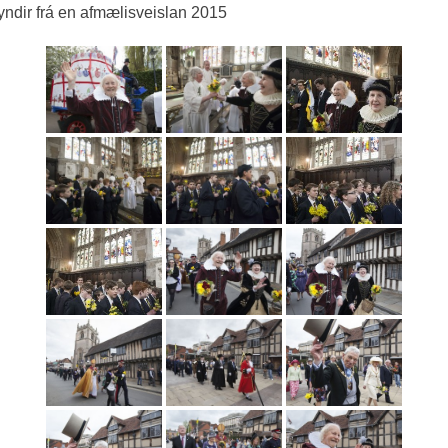
ndir frá en afmælisveislan 2015