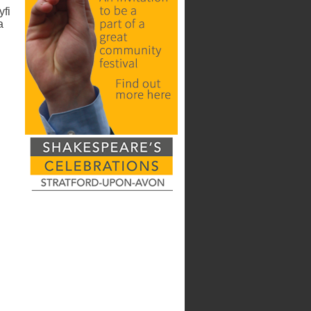
yfi
a