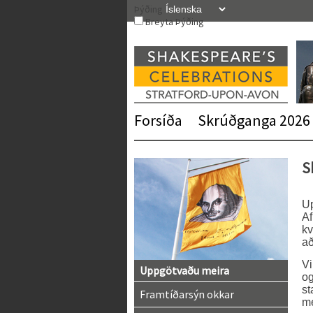
Skip
Þýðing
to
Breyta Þýðing
content
Forsíða
Skrúðganga 2026
S
Up
Af
kv
að
V
Uppgötvaðu meira
og
st
Framtíðarsýn okkar
me