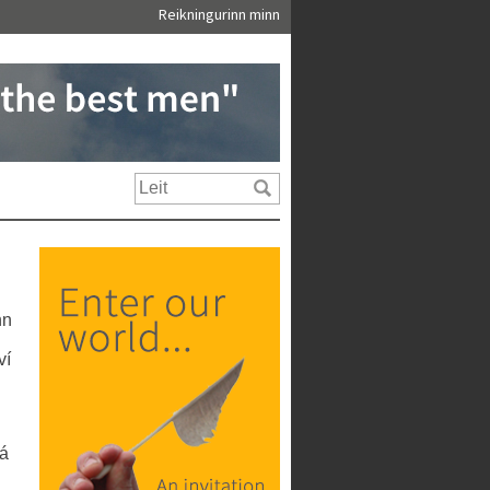
Reikningurinn minn
nn
ví
þá