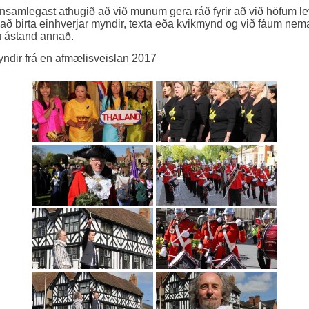
nsamlegast athugið að við munum gera ráð fyrir að við höfum le
l að birta einhverjar myndir, texta eða kvikmynd og við fáum nem
 ástand annað.
ndir frá en afmælisveislan 2017