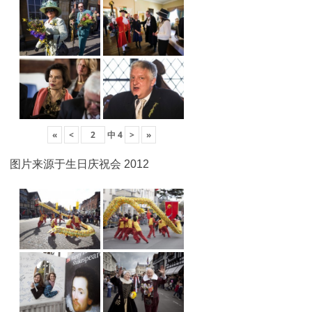
«
<
中
4
>
»
图片来源于生日庆祝会 2012