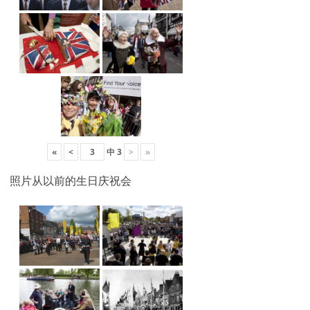
«
<
中
3
>
»
照片从以前的生日庆祝会