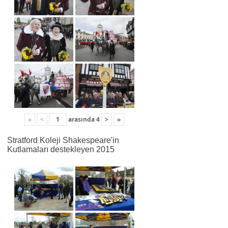
«
<
arasında
4
>
»
Stratford Koleji Shakespeare'in
Kutlamaları destekleyen 2015