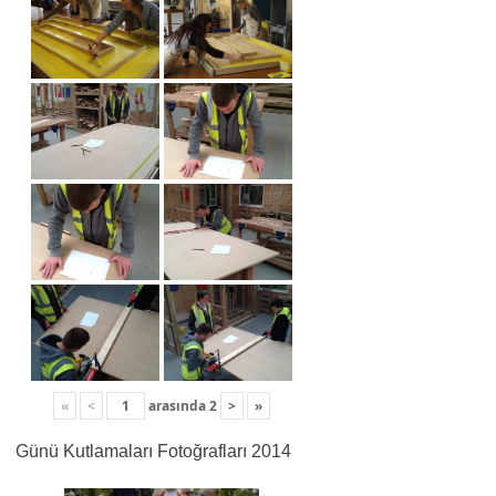
«
<
arasında
2
>
»
Günü Kutlamaları Fotoğrafları 2014