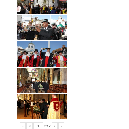
«
<
中
2
>
»