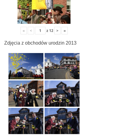
«
<
z
12
>
»
Zdjęcia z obchodów urodzin 2013