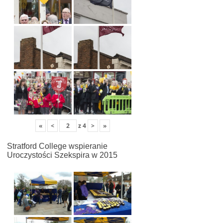
«
<
z
4
>
»
Stratford College wspieranie
Uroczystości Szekspira w 2015