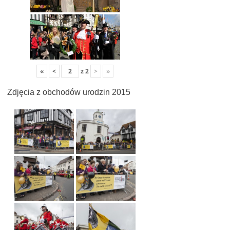
«
<
z
2
>
»
Zdjęcia z obchodów urodzin 2015