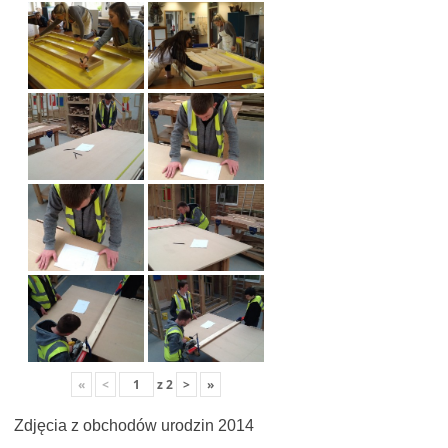
«
<
z
2
>
»
Zdjęcia z obchodów urodzin 2014