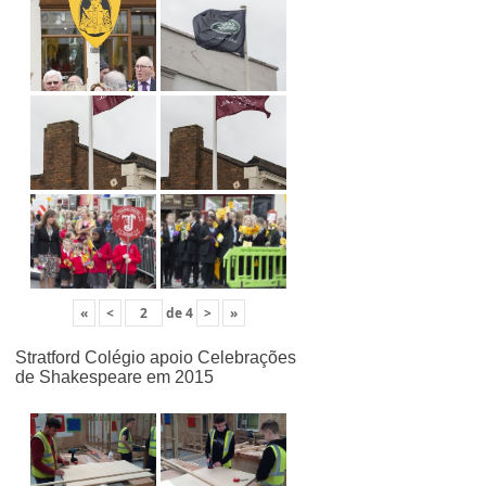
«
<
de
4
>
»
Stratford Colégio apoio Celebrações
de Shakespeare em 2015