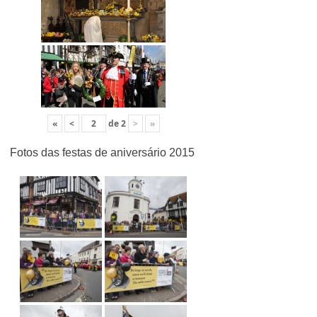
«
<
de
2
>
»
Fotos das festas de aniversário 2015