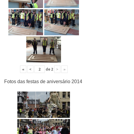
«
<
de
2
>
»
Fotos das festas de aniversário 2014