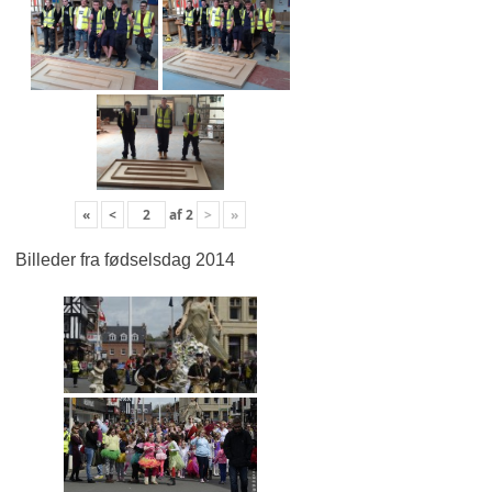
«
<
af
2
>
»
Billeder fra fødselsdag 2014