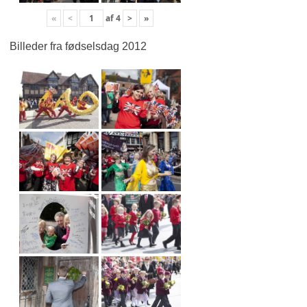
«
<
af
4
>
»
Billeder fra fødselsdag 2012