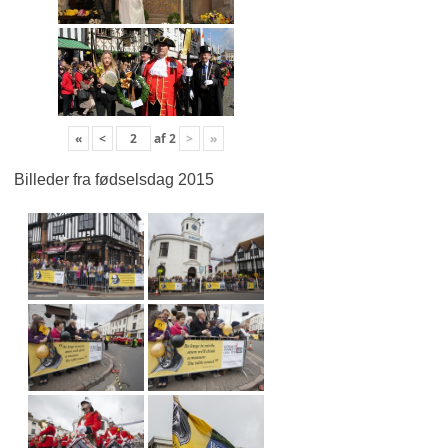
«
<
af
2
>
»
Billeder fra fødselsdag 2015