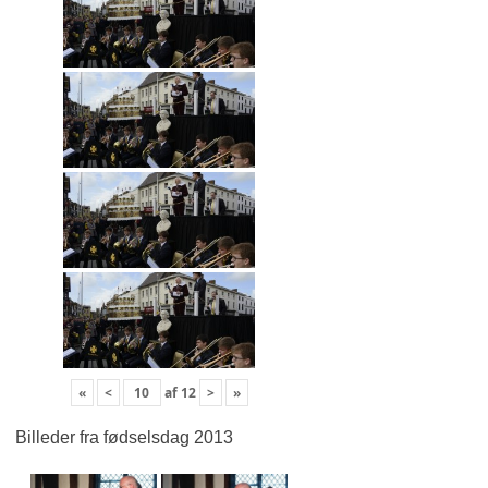
«
<
af
12
>
»
Billeder fra fødselsdag 2013