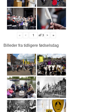
«
<
af
3
>
»
Billeder fra tidligere fødselsdag