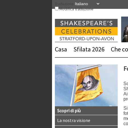
Vai
Traduzione
al
Modifica traduzione
contenuto
Casa
Sfilata 2026
Che cos
F
Sc
Sh
Ai
pr
Si
Scopri di più
fo
me
La nostra visione
co