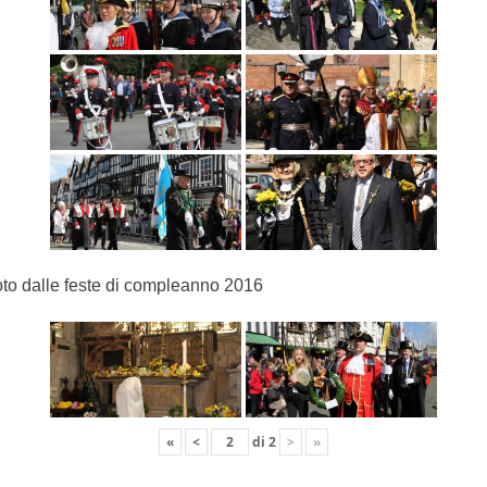
to dalle feste di compleanno 2016
«
<
di
2
>
»