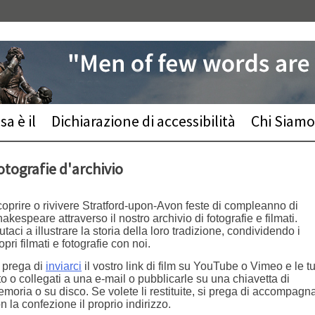
a è il
Dichiarazione di accessibilità
Chi Siamo
otografie d'archivio
oprire o rivivere Stratford-upon-Avon feste di compleanno di
akespeare attraverso il nostro archivio di fotografie e filmati.
utaci a illustrare la storia della loro tradizione, condividendo i
opri filmati e fotografie con noi.
 prega di
inviarci
il vostro link di film su YouTube o Vimeo e le t
to o collegati a una e-mail o pubblicarle su una chiavetta di
moria o su disco. Se volete li restituite, si prega di accompagna
n la confezione il proprio indirizzo.