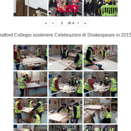
«
<
di
4
>
»
ratford Collegio sostenere Celebrazioni di Shakespeare in 201