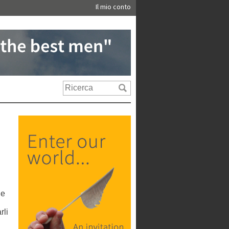
Il mio conto
ue
rli