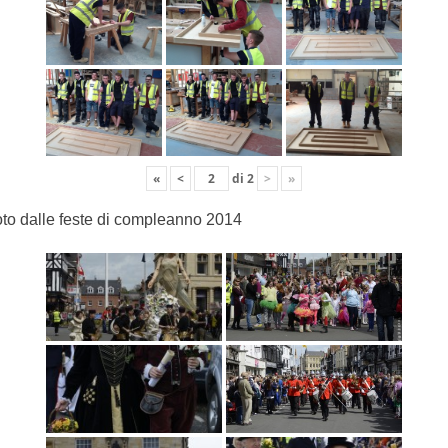
«
<
di
2
>
»
to dalle feste di compleanno 2014