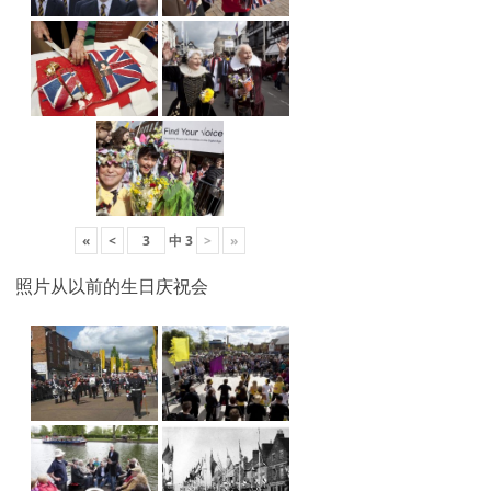
«
<
中
3
>
»
照片从以前的生日庆祝会