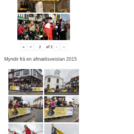
«
<
af
2
>
»
Myndir frá en afmælisveislan 2015