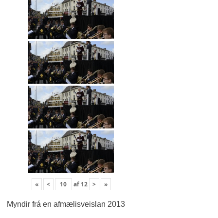
«
<
af
12
>
»
Myndir frá en afmælisveislan 2013