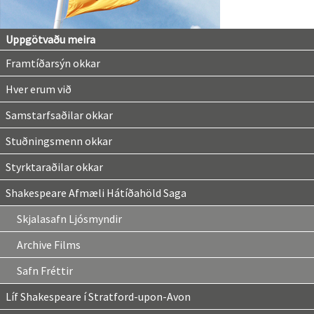
Uppgötvaðu meira
Framtíðarsýn okkar
Hver erum við
Samstarfsaðilar okkar
Stuðningsmenn okkar
Styrktaraðilar okkar
Shakespeare Afmæli Hátíðahöld Saga
Skjalasafn Ljósmyndir
Archive Films
Safn Fréttir
Líf Shakespeare í Stratford-upon-Avon