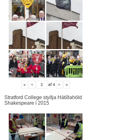
«
<
af
4
>
»
Stratford College styðja Hátíðahöld
Shakespeare í 2015