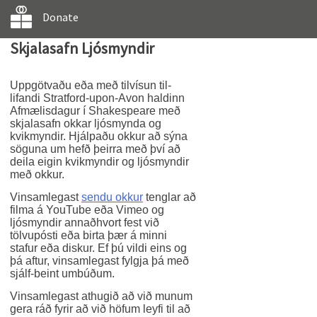
Donate
Skjalasafn Ljósmyndir
Uppgötvaðu eða með tilvísun til-
lifandi Stratford-upon-Avon haldinn
Afmælisdagur í Shakespeare með
skjalasafn okkar ljósmynda og
kvikmyndir. Hjálpaðu okkur að sýna
söguna um hefð þeirra með því að
deila eigin kvikmyndir og ljósmyndir
með okkur.
Vinsamlegast
sendu okkur
tenglar að
filma á YouTube eða Vimeo og
ljósmyndir annaðhvort fest við
tölvupósti eða birta þær á minni
stafur eða diskur. Ef þú vildi eins og
þá aftur, vinsamlegast fylgja þá með
sjálf-beint umbúðum.
Vinsamlegast athugið að við munum
gera ráð fyrir að við höfum leyfi til að