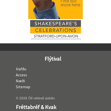
Flýtival
Hafðu
Access
Næði
Sitemap
© 2026 Öll réttindi áskilin.
Fréttabréf & Kvak