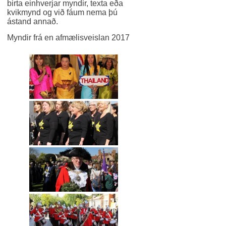
birta einhverjar myndir, texta eða
kvikmynd og við fáum nema þú
ástand annað.
Myndir frá en afmælisveislan 2017