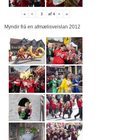
«
<
af
4
>
»
Myndir frá en afmælisveislan 2012