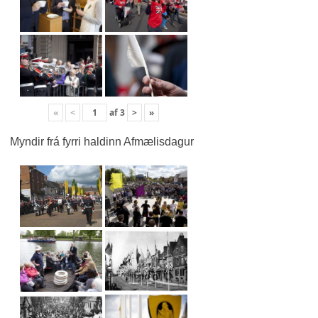
«
<
af
3
>
»
Myndir frá fyrri haldinn Afmælisdagur