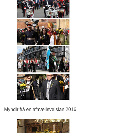
Myndir frá en afmælisveislan 2016