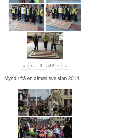
«
<
af
2
>
»
Myndir frá en afmælisveislan 2014