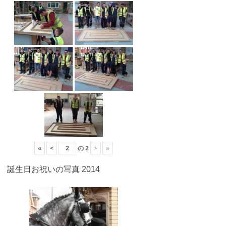
«
<
の
2
>
»
誕生日お祝いの写真 2014