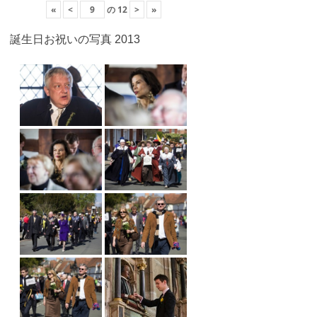
«
<
の
12
>
»
誕生日お祝いの写真 2013