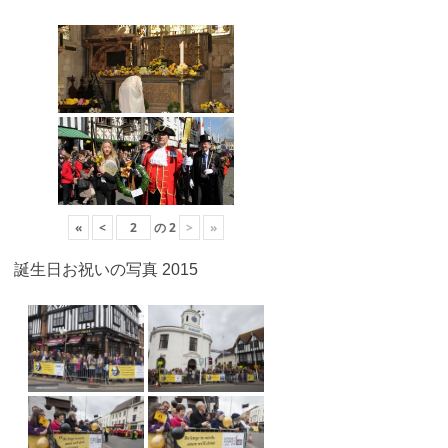
«
<
の
2
>
»
誕生日お祝いの写真 2015