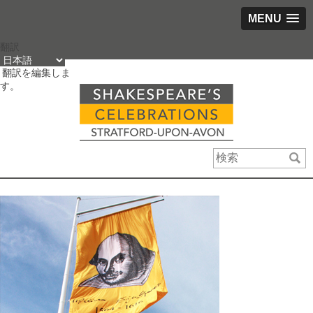
MENU
コ
翻訳
ン
翻訳を編集しま
テ
す。
ン
ツ
を
ス
キ
ッ
プ