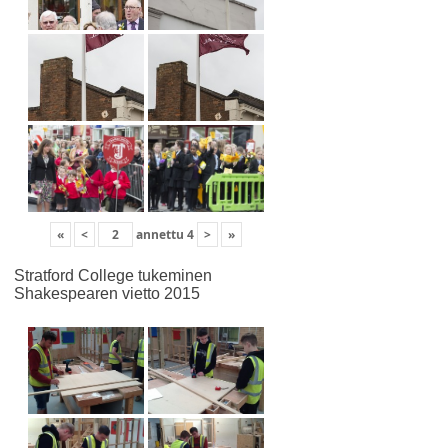
«
<
annettu
4
>
»
Stratford College tukeminen
Shakespearen vietto 2015