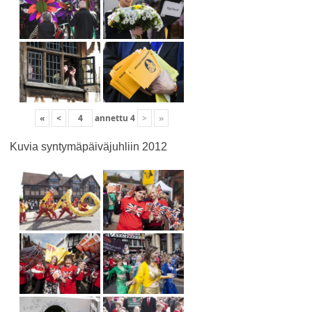
«
<
annettu
4
>
»
Kuvia syntymäpäiväjuhliin 2012