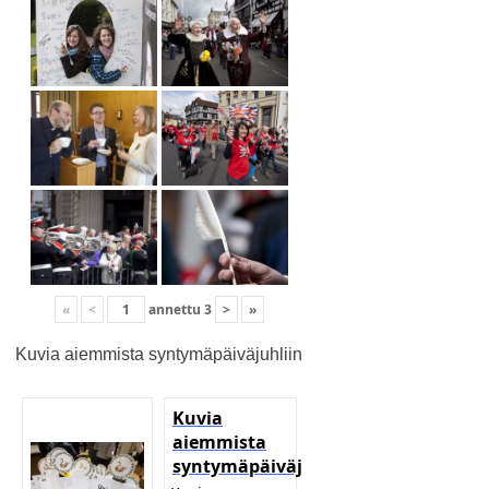
«
<
annettu
3
>
»
Kuvia aiemmista syntymäpäiväjuhliin
Kuvia
aiemmista
syntymäpäiväjuhliin