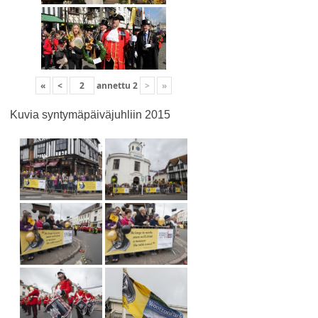
«
<
annettu
2
>
»
Kuvia syntymäpäiväjuhliin 2015