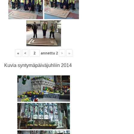
«
<
annettu
2
>
»
Kuvia syntymäpäiväjuhliin 2014