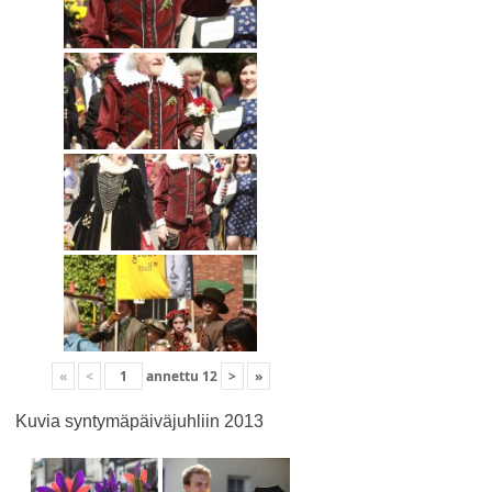
«
<
annettu
12
>
»
Kuvia syntymäpäiväjuhliin 2013