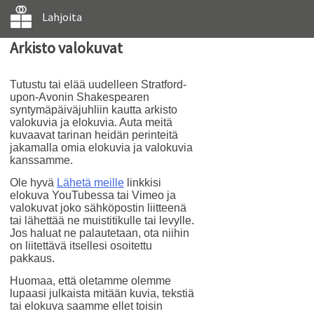
Lahjoita
Arkisto valokuvat
Tutustu tai elää uudelleen Stratford-
upon-Avonin Shakespearen
syntymäpäiväjuhliin kautta arkisto
valokuvia ja elokuvia. Auta meitä
kuvaavat tarinan heidän perinteitä
jakamalla omia elokuvia ja valokuvia
kanssamme.
Ole hyvä
Lähetä meille
linkkisi
elokuva YouTubessa tai Vimeo ja
valokuvat joko sähköpostin liitteenä
tai lähettää ne muistitikulle tai levylle.
Jos haluat ne palautetaan, ota niihin
on liitettävä itsellesi osoitettu
pakkaus.
Huomaa, että oletamme olemme
lupaasi julkaista mitään kuvia, tekstiä
tai elokuva saamme ellet toisin