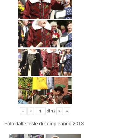
«
<
di
12
>
»
Foto dalle feste di compleanno 2013