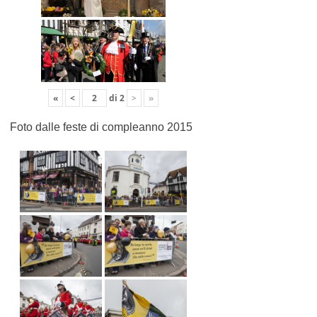
«
<
di
2
>
»
Foto dalle feste di compleanno 2015