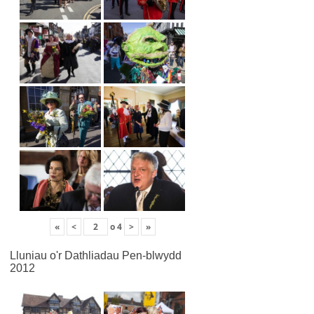
«
<
o
4
>
»
Lluniau o'r Dathliadau Pen-blwydd
2012