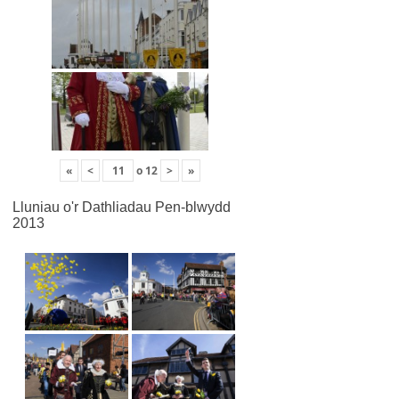
«
<
o
12
>
»
Lluniau o'r Dathliadau Pen-blwydd
2013