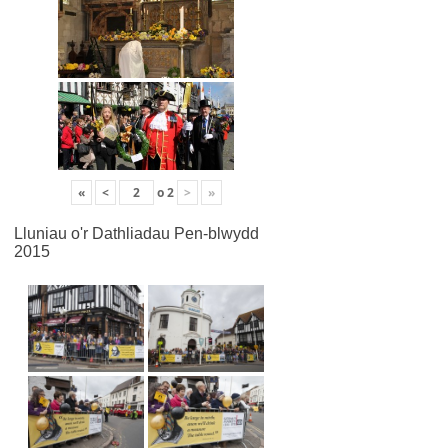
«
<
o
2
>
»
Lluniau o'r Dathliadau Pen-blwydd
2015