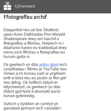
Cyfrannwch
Ffotograffau archif
Darganfod neu ail-fyw Stratford-
upon-Avon Dathliadau Pen-blwydd
Shakespeare drwy ein harchif o
ffotograffau a ffilmiau. Helpwch ni i
ddarlunio hanes eu traddodiad drwy
rannu eich ffilmiau a ffotograffau eu
hunain gyda ni.
Os gwelwch yn dda
anfon atom
eich
cysylltiadau i ffilmio ar YouTube neu
Vimeo a'ch lluniau naill ai ynghlwm
wrth e-bost neu eu postio ar ffon gof
neu ddisg. Os hoffech iddynt ei
ddychwelyd, os gwelwch yn dda
iddynt gyd-fynd â deunydd pacio
hunan-gyfeiriedig.
Sylwch y byddwn yn cymryd yn
ganiataol gennym eich caniatâd i