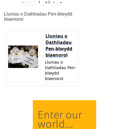
«
<
o
3
>
»
Lluniau o Dathliadau Pen-blwydd
blaenorol
Lluniau o
Dathliadau
Pen-blwydd
blaenorol
Lluniau o
Dathliadau Pen-
blwydd
blaenorol