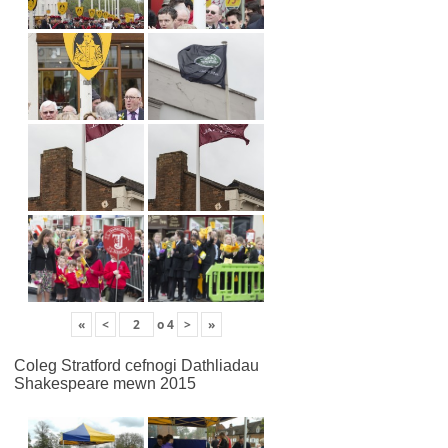
«
<
o
4
>
»
Coleg Stratford cefnogi Dathliadau
Shakespeare mewn 2015