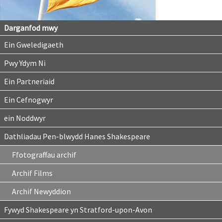
Darganfod mwy
Ein Gweledigaeth
Pwy Ydym Ni
Ein Partneriaid
Ein Cefnogwyr
ein Noddwyr
Dathliadau Pen-blwydd Hanes Shakespeare
Ffotograffau archif
Archif Films
Archif Newyddion
Fywyd Shakespeare yn Stratford-upon-Avon