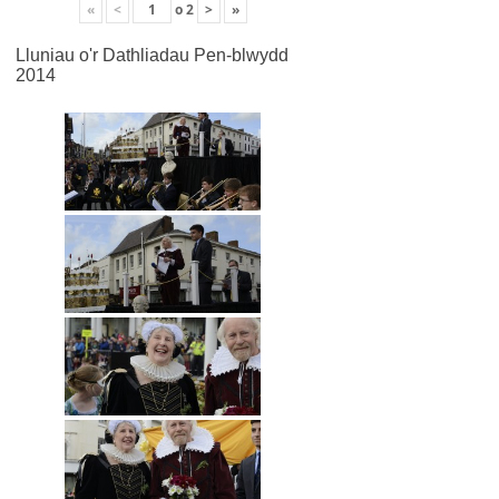
«
<
o
2
>
»
Lluniau o'r Dathliadau Pen-blwydd
2014