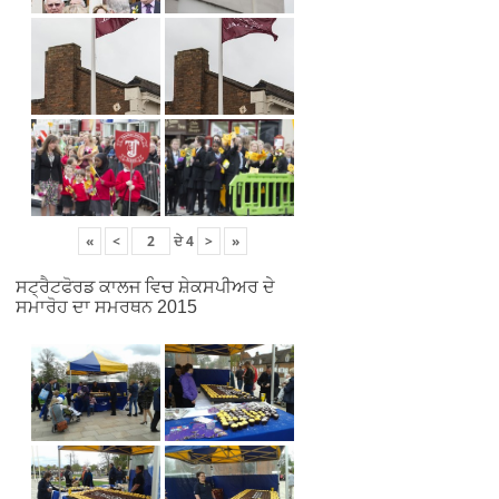
«
<
ਦੇ
4
>
»
ਸਟ੍ਰੈਟਫੋਰਡ ਕਾਲਜ ਵਿਚ ਸ਼ੇਕਸਪੀਅਰ ਦੇ
ਸਮਾਰੋਹ ਦਾ ਸਮਰਥਨ 2015