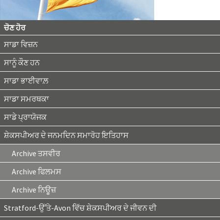
ਚੋਣ ਹੋਰ
ਸਾਡਾ ਵਿਜ਼ਨ
ਸਾਨੂੰ ਕੌਣ ਹਨ
ਸਾਡਾ ਭਾਈਵਾਲ਼
ਸਾਡਾ ਸਮਰਥਕਾ
ਸਾਡੇ ਪ੍ਰਾਯੋਜਕ
ਸ਼ੇਕਸਪੀਅਰ ਦੇ ਜਨਮਦਿਨ ਸਮਾਰੋਹ ਇਤਿਹਾਸ
Archive ਤਸਵੀਰ
Archive ਫਿਲਮਸ
Archive ਨਿਊਜ਼
Stratford-ਉੱਤੇ-Avon ਵਿੱਚ ਸ਼ੇਕਸਪੀਅਰ ਦੇ ਜੀਵਨ ਦੀ