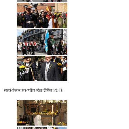
ਜਨਮਦਿਨ ਸਮਾਰੋਹ ਤੱਕ ਫੋਟੋਜ਼ 2016