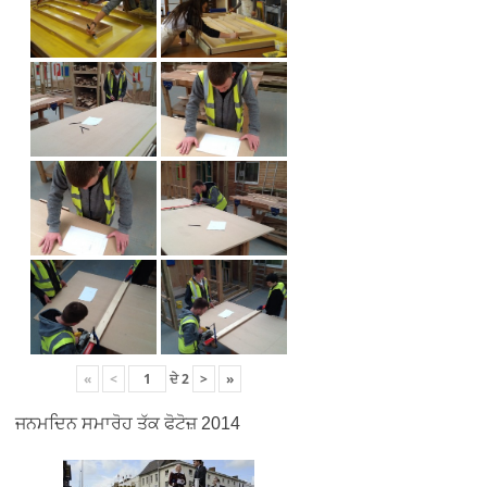
«
<
ਦੇ
2
>
»
ਜਨਮਦਿਨ ਸਮਾਰੋਹ ਤੱਕ ਫੋਟੋਜ਼ 2014