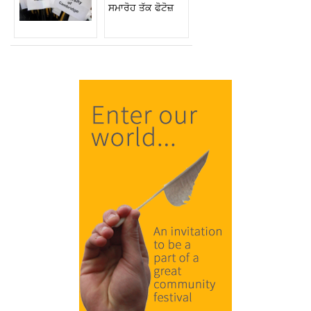
ਸਮਾਰੋਹ ਤੱਕ ਫੋਟੋਜ਼