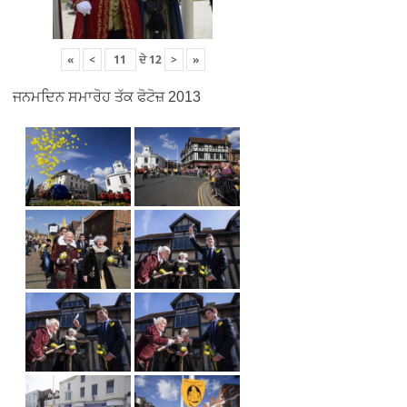
«
<
ਦੇ
12
>
»
ਜਨਮਦਿਨ ਸਮਾਰੋਹ ਤੱਕ ਫੋਟੋਜ਼ 2013