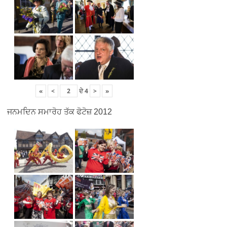
«
<
ਦੇ
4
>
»
ਜਨਮਦਿਨ ਸਮਾਰੋਹ ਤੱਕ ਫੋਟੋਜ਼ 2012