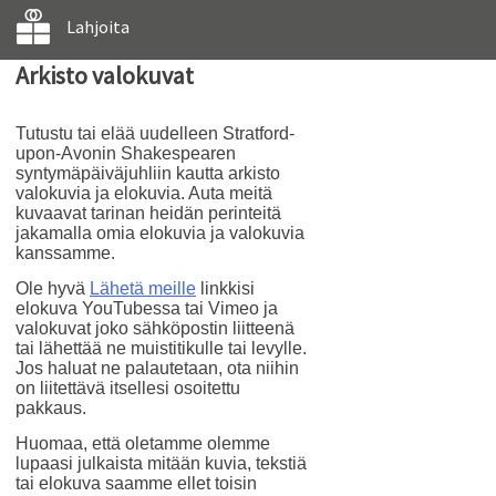
Lahjoita
Arkisto valokuvat
Tutustu tai elää uudelleen Stratford-
upon-Avonin Shakespearen
syntymäpäiväjuhliin kautta arkisto
valokuvia ja elokuvia. Auta meitä
kuvaavat tarinan heidän perinteitä
jakamalla omia elokuvia ja valokuvia
kanssamme.
Ole hyvä
Lähetä meille
linkkisi
elokuva YouTubessa tai Vimeo ja
valokuvat joko sähköpostin liitteenä
tai lähettää ne muistitikulle tai levylle.
Jos haluat ne palautetaan, ota niihin
on liitettävä itsellesi osoitettu
pakkaus.
Huomaa, että oletamme olemme
lupaasi julkaista mitään kuvia, tekstiä
tai elokuva saamme ellet toisin