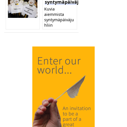
syntymäpäiväjuhliin
Kuvia
aiemmista
syntymäpäiväju
hliin