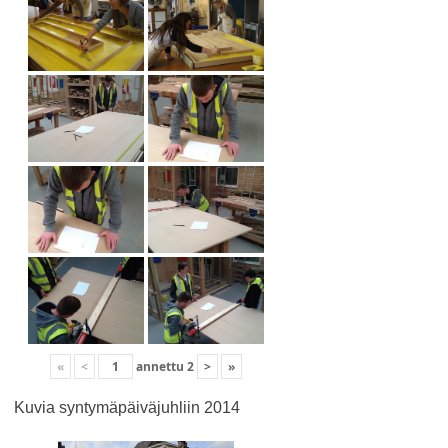
«
<
annettu
2
>
»
Kuvia syntymäpäiväjuhliin 2014