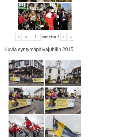
«
<
annettu
2
>
»
Kuvia syntymäpäiväjuhliin 2015