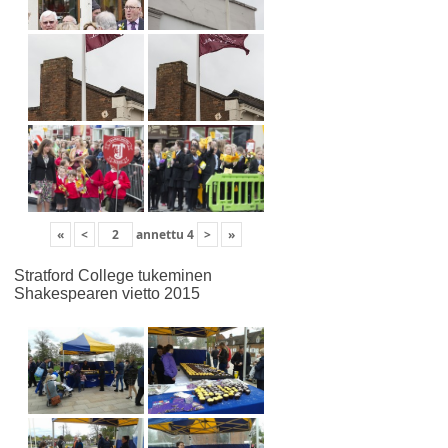
«
<
annettu
4
>
»
Stratford College tukeminen
Shakespearen vietto 2015