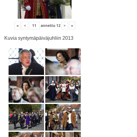
«
<
annettu
12
>
»
Kuvia syntymäpäiväjuhliin 2013