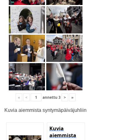
«
<
annettu
3
>
»
Kuvia aiemmista syntymäpäiväjuhliin
Kuvia
aiemmista