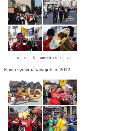
«
<
annettu
4
>
»
Kuvia syntymäpäiväjuhliin 2012