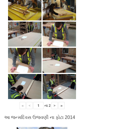
«
<
ના
2
>
»
આ જન્મદિવસ ઉજવણી ના ફોટા 2014