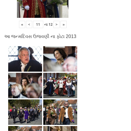
«
<
ના
12
>
»
આ જન્મદિવસ ઉજવણી ના ફોટા 2013