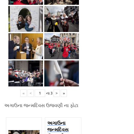
«
<
ના
3
>
»
અગાઉના જન્મદિવસ ઉજવણી ના ફોટા
અગાઉના
જન્મદિવસ