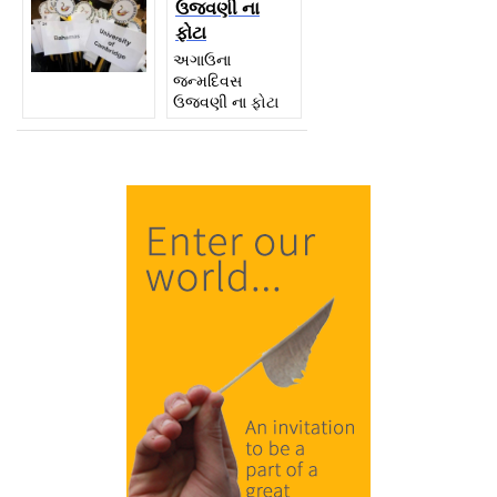
ઉજવણી ના
ફોટા
અગાઉના
જન્મદિવસ
ઉજવણી ના ફોટા