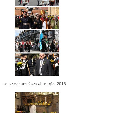
આ જન્મદિવસ ઉજવણી ના ફોટા 2016