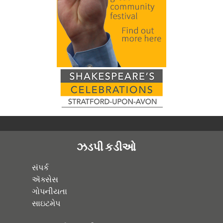
ઝડપી કડીઓ
સંપર્ક
ઍક્સેસ
ગોપનીયતા
સાઇટમેપ