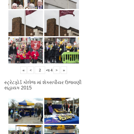
«
<
ના
4
>
»
સ્ટ્રેટફોર્ડ કોલેજ માં શેક્સપીયર ઉજવણી
સહાયક 2015