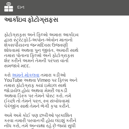
દાન
આર્કાઇવ ફોટોગ્રાફ્સ
ફોટોગ્રાફ્સ અને ફિલ્મો અમારા આર્કાઇવ
દ્વારા સ્ટ્રેટફોર્ડ-અપોન-એવોન માતાનો
શેક્સપીયરના જન્મદિવસ ઉજવણી
શોધવામાં અથવા પુન જીવંત. અમારી સાથે
તમારા પોતાના ફિલ્મો અને ફોટોગ્રાફ્સ
શેર કરીને અમને તેમની પરંપરા વાર્તા
સમજાવે મદદ.
કરો
અમને મોકલવા
તમારા કડીઓ
YouTube અથવા Vimeo પર ફિલ્મ અને
તમારા ફોટોગ્રાફ ક્યાં ઇમેઇલ સાથે
જોડાયેલ હોય અથવા મેમરી લાકડી
અથવા ડિસ્ક પર તેમને પોસ્ટ કરો. તમે
ઈચ્છો તો તેમને પરત, સ્વ સંબોધવામાં
પેકેજીંગ સાથે તેમને ભેગી કૃપા કરીને.
અમે અમે કોઈ પણ છબીઓ પ્રકાશિત
કરવા તમારી પરવાનગી હોય લઇશું કરીને
નોંધ કરો, તમે અન્યથા રહે છે જ્યાં સુધી