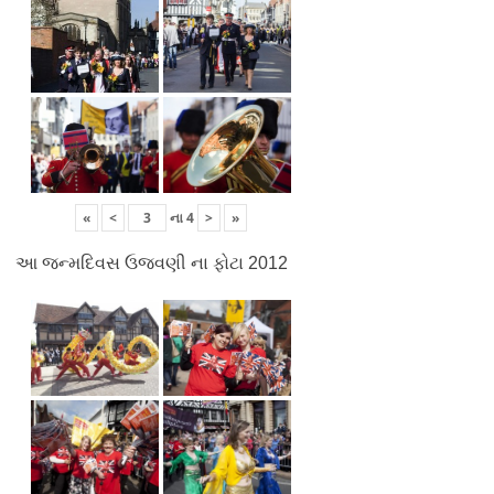
«
<
ના
4
>
»
આ જન્મદિવસ ઉજવણી ના ફોટા 2012