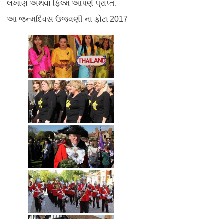
લખાણ અથવા ફિલ્મ આપણે પ્રાપ્ત.
આ જન્મદિવસ ઉજવણી ના ફોટા 2017