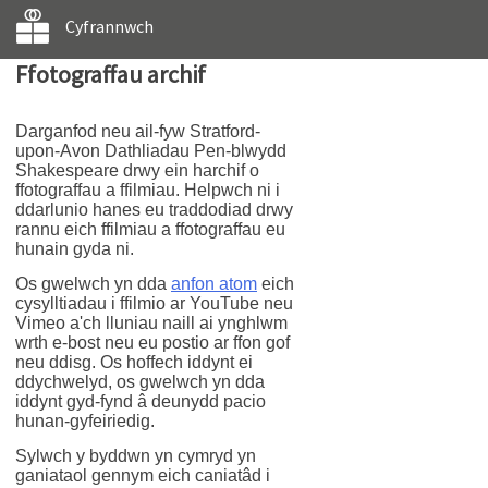
Cyfrannwch
Ffotograffau archif
Darganfod neu ail-fyw Stratford-
upon-Avon Dathliadau Pen-blwydd
Shakespeare drwy ein harchif o
ffotograffau a ffilmiau. Helpwch ni i
ddarlunio hanes eu traddodiad drwy
rannu eich ffilmiau a ffotograffau eu
hunain gyda ni.
Os gwelwch yn dda
anfon atom
eich
cysylltiadau i ffilmio ar YouTube neu
Vimeo a'ch lluniau naill ai ynghlwm
wrth e-bost neu eu postio ar ffon gof
neu ddisg. Os hoffech iddynt ei
ddychwelyd, os gwelwch yn dda
iddynt gyd-fynd â deunydd pacio
hunan-gyfeiriedig.
Sylwch y byddwn yn cymryd yn
ganiataol gennym eich caniatâd i