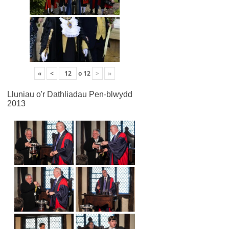
«
<
o
12
>
»
Lluniau o'r Dathliadau Pen-blwydd
2013