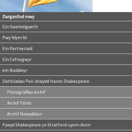
Darganfod mwy
Ein Gweledigaeth
Pwy Ydym Ni
Ein Partneriaid
Ein Cefnogwyr
ein Noddwyr
Dathliadau Pen-blwydd Hanes Shakespeare
Ffotograffau archif
Archif Films
Archif Newyddion
Fywyd Shakespeare yn Stratford-upon-Avon