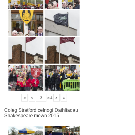
«
<
o
4
>
»
Coleg Stratford cefnogi Dathliadau
Shakespeare mewn 2015