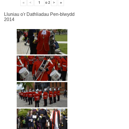
«
<
o
2
>
»
Lluniau o'r Dathliadau Pen-blwydd
2014