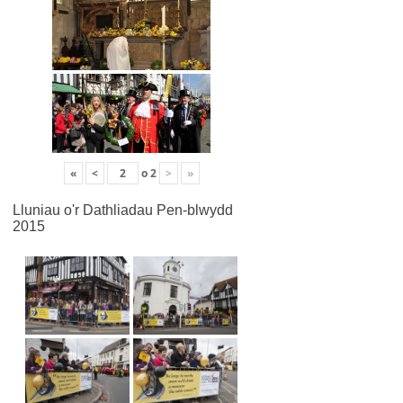
«
<
o
2
>
»
Lluniau o'r Dathliadau Pen-blwydd
2015