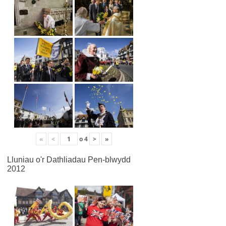
«
<
o
4
>
»
Lluniau o'r Dathliadau Pen-blwydd
2012