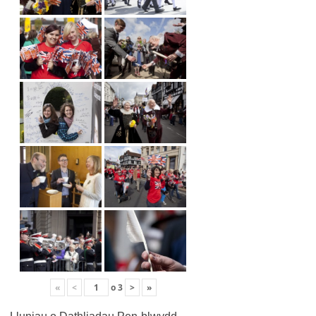
«
<
o
3
>
»