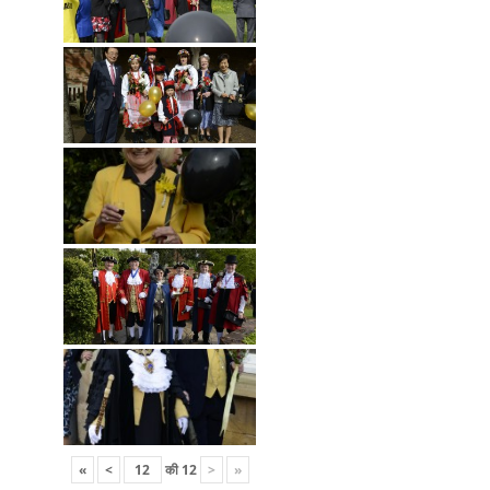
«
<
की
12
>
»