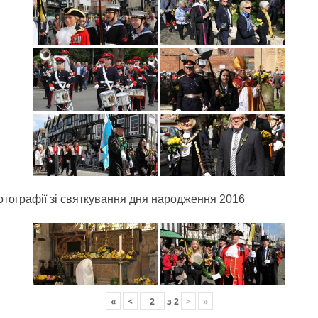
отографії зі святкування дня народження 2016
«
<
з
2
>
»