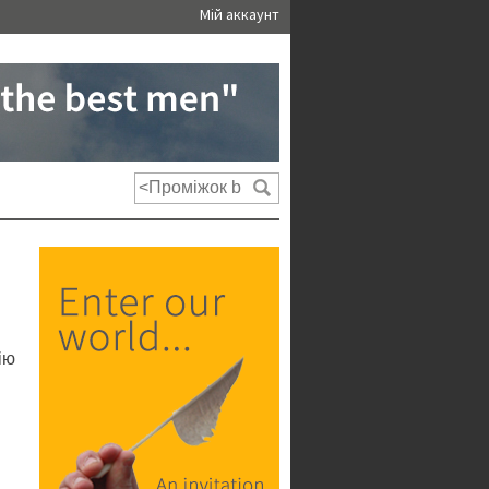
Мій аккаунт
ію
.
.
і