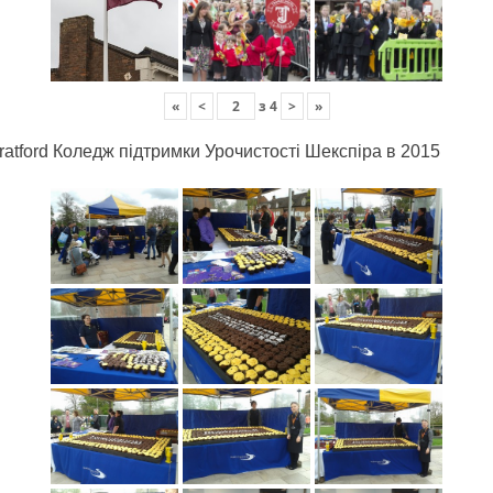
«
<
з
4
>
»
ratford Коледж підтримки Урочистості Шекспіра в 2015