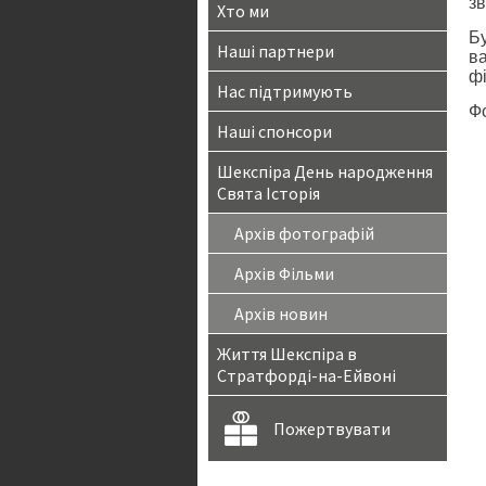
з
Хто ми
Бу
Наші партнери
ва
ф
Нас підтримують
Ф
Наші спонсори
Шекспіра День народження
Свята Історія
Архів фотографій
Архів Фільми
Архів новин
Життя Шекспіра в
Стратфорді-на-Ейвоні
Пожертвувати