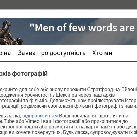
 на
Заява про доступність
Хто ми
рхів фотографій
ідкрийте для себе або знову пережити Стратфорд-на-Ейвоні
ародження Урочистості з Шекспіра через наш архів
тографій та фільмів. Допоможіть нам проілюструвати істор
 традиції, розділяючи свої власні фільми і фотографії з нами
удь ласка,
відправити нам
Ваші посилання, щоб зняти на
uTube або Vimeo і ваші фотографії або прикріпитися до
ектронної пошти або розмістити їх на карту пам'яті або диск
що ви хочете повернути їх, Будь ласка, супроводжувати їх з