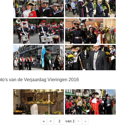
to's van de Verjaardag Vieringen 2016
«
<
van
2
>
»