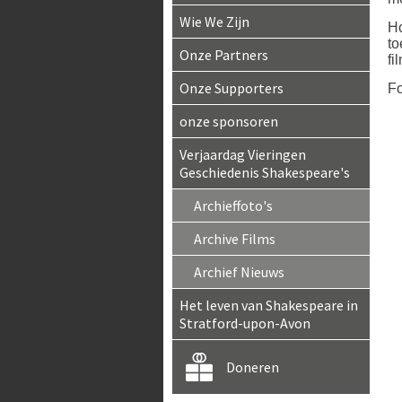
Wie We Zijn
Ho
to
Onze Partners
fi
Onze Supporters
Fo
onze sponsoren
Verjaardag Vieringen
Geschiedenis Shakespeare's
Archieffoto's
Archive Films
Archief Nieuws
Het leven van Shakespeare in
Stratford-upon-Avon
Doneren