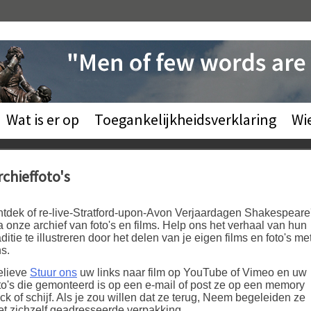
Wat is er op
Toegankelijkheidsverklaring
Wi
rchieffoto's
tdek of re-live-Stratford-upon-Avon Verjaardagen Shakespeare
a onze archief van foto's en films. Help ons het verhaal van hun
aditie te illustreren door het delen van je eigen films en foto's me
s.
elieve
Stuur ons
uw links naar film op YouTube of Vimeo en uw
to's die gemonteerd is op een e-mail of post ze op een memory
ick of schijf. Als je zou willen dat ze terug, Neem begeleiden ze
t zichzelf geadresseerde verpakking.