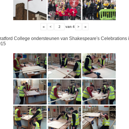
«
<
van
4
>
»
ratford College ondersteunen van Shakespeare's Celebrations 
015