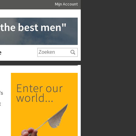
Mijn Account
e
's
t