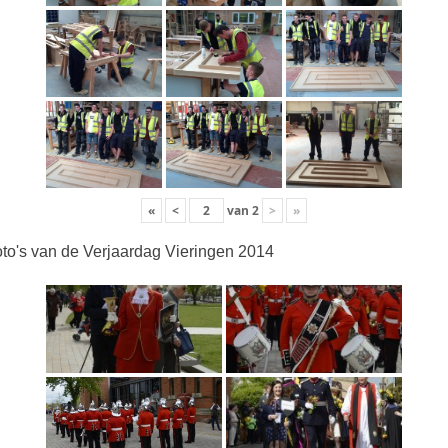
«
<
van
2
>
»
to's van de Verjaardag Vieringen 2014