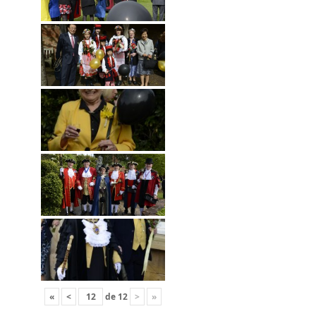
«
<
de
12
>
»