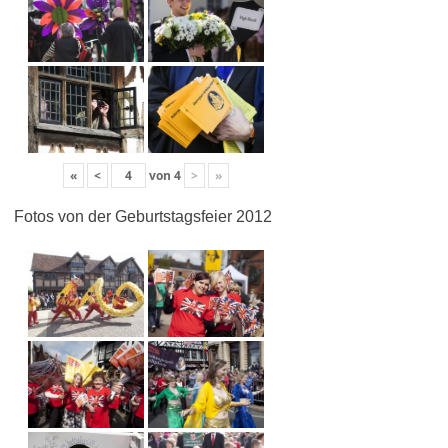
«
<
von
4
>
»
Fotos von der Geburtstagsfeier 2012