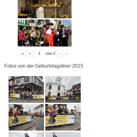
«
<
von
2
>
»
Fotos von der Geburtstagsfeier 2015