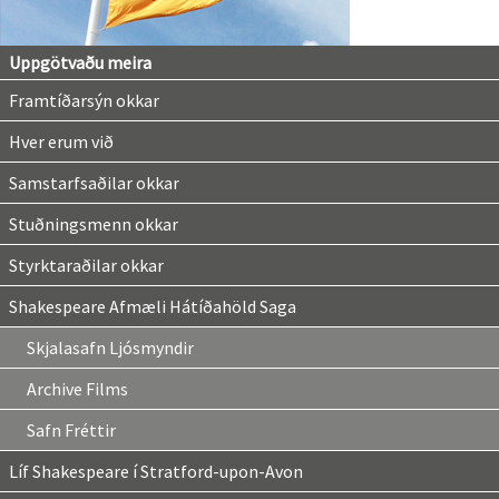
Uppgötvaðu meira
Framtíðarsýn okkar
Hver erum við
Samstarfsaðilar okkar
Stuðningsmenn okkar
Styrktaraðilar okkar
Shakespeare Afmæli Hátíðahöld Saga
Skjalasafn Ljósmyndir
Archive Films
Safn Fréttir
Líf Shakespeare í Stratford-upon-Avon