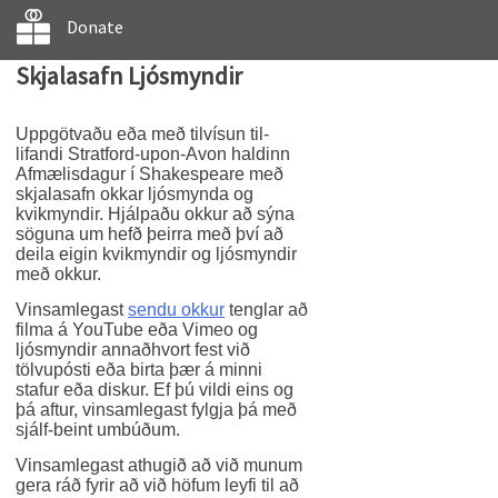
Donate
Skjalasafn Ljósmyndir
Uppgötvaðu eða með tilvísun til-
lifandi Stratford-upon-Avon haldinn
Afmælisdagur í Shakespeare með
skjalasafn okkar ljósmynda og
kvikmyndir. Hjálpaðu okkur að sýna
söguna um hefð þeirra með því að
deila eigin kvikmyndir og ljósmyndir
með okkur.
Vinsamlegast
sendu okkur
tenglar að
filma á YouTube eða Vimeo og
ljósmyndir annaðhvort fest við
tölvupósti eða birta þær á minni
stafur eða diskur. Ef þú vildi eins og
þá aftur, vinsamlegast fylgja þá með
sjálf-beint umbúðum.
Vinsamlegast athugið að við munum
gera ráð fyrir að við höfum leyfi til að