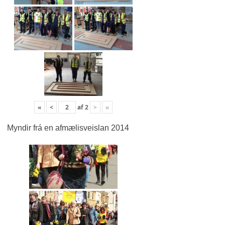
«
<
af
2
>
»
Myndir frá en afmælisveislan 2014