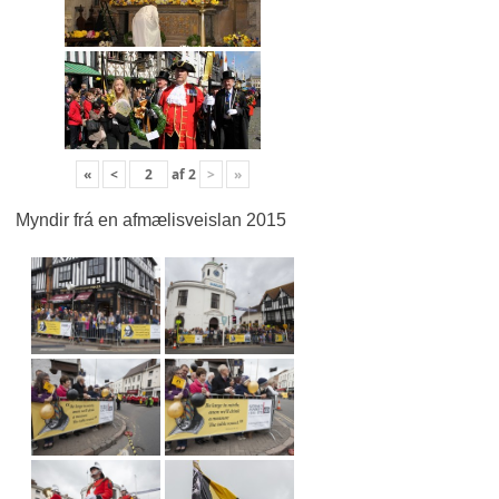
«
<
af
2
>
»
Myndir frá en afmælisveislan 2015