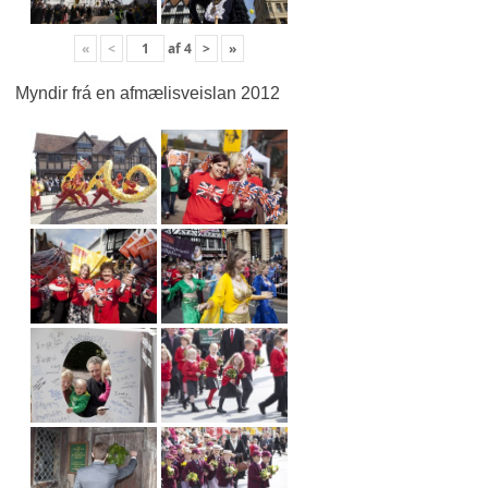
«
<
af
4
>
»
Myndir frá en afmælisveislan 2012