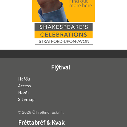
Flýtival
Hafðu
Access
Næði
Sitemap
© 2026 Öll réttindi áskilin.
Fréttabréf & Kvak