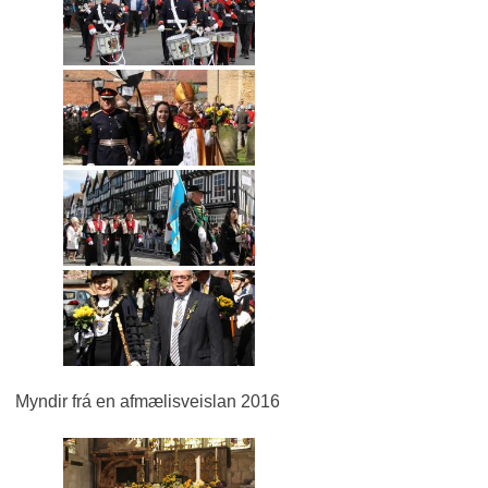
Myndir frá en afmælisveislan 2016