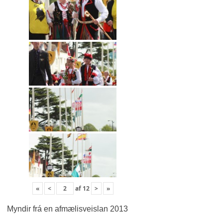
«
<
af
12
>
»
Myndir frá en afmælisveislan 2013