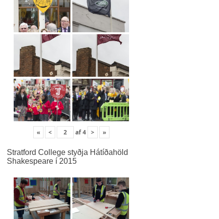
«
<
af
4
>
»
Stratford College styðja Hátíðahöld
Shakespeare í 2015