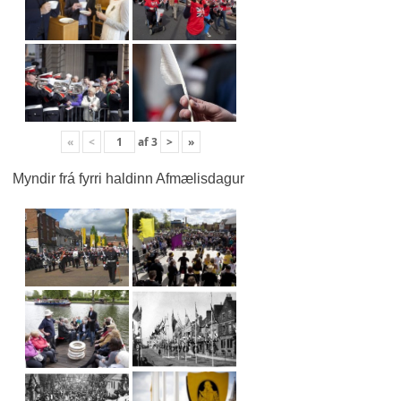
«
<
af
3
>
»
Myndir frá fyrri haldinn Afmælisdagur