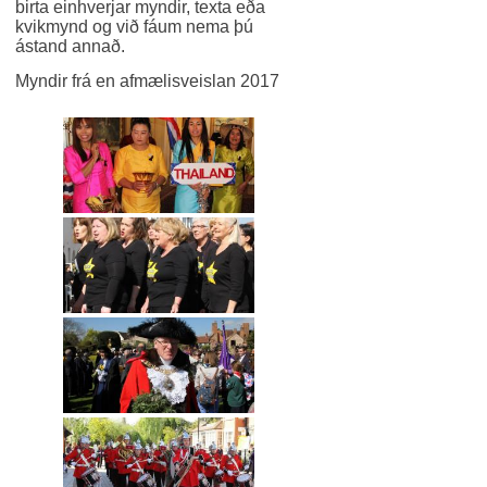
birta einhverjar myndir, texta eða
kvikmynd og við fáum nema þú
ástand annað.
Myndir frá en afmælisveislan 2017