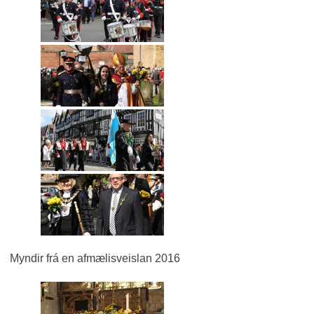
Myndir frá en afmælisveislan 2016