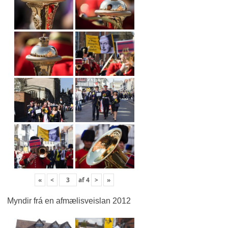
«
<
af
4
>
»
Myndir frá en afmælisveislan 2012