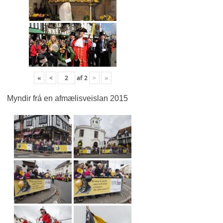
«
<
af
2
>
»
Myndir frá en afmælisveislan 2015