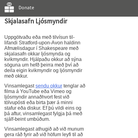
Donate
Skjalasafn Ljósmyndir
Uppgötvaðu eða með tilvísun til-
lifandi Stratford-upon-Avon haldinn
Afmælisdagur í Shakespeare með
skjalasafn okkar ljósmynda og
kvikmyndir. Hjálpaðu okkur að sýna
söguna um hefð þeirra með því að
deila eigin kvikmyndir og ljósmyndir
með okkur.
Vinsamlegast
sendu okkur
tenglar að
filma á YouTube eða Vimeo og
ljósmyndir annaðhvort fest við
tölvupósti eða birta þær á minni
stafur eða diskur. Ef þú vildi eins og
þá aftur, vinsamlegast fylgja þá með
sjálf-beint umbúðum.
Vinsamlegast athugið að við munum
gera ráð fyrir að við höfum leyfi til að