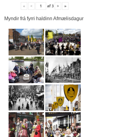
«
<
af
3
>
»
Myndir frá fyrri haldinn Afmælisdagur