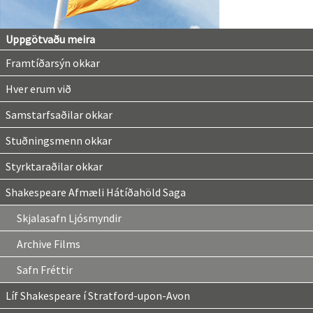
Uppgötvaðu meira
Framtíðarsýn okkar
Hver erum við
Samstarfsaðilar okkar
Stuðningsmenn okkar
Styrktaraðilar okkar
Shakespeare Afmæli Hátíðahöld Saga
Skjalasafn Ljósmyndir
Archive Films
Safn Fréttir
Líf Shakespeare í Stratford-upon-Avon