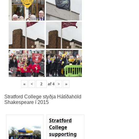
«
<
af
4
>
»
Stratford College styðja Hátíðahöld
Shakespeare í 2015
Stratford
College
supporting