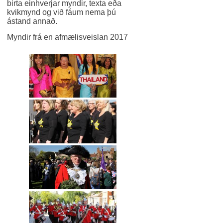
birta einhverjar myndir, texta eða
kvikmynd og við fáum nema þú
ástand annað.
Myndir frá en afmælisveislan 2017