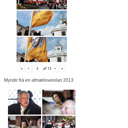
«
<
af
12
>
»
Myndir frá en afmælisveislan 2013